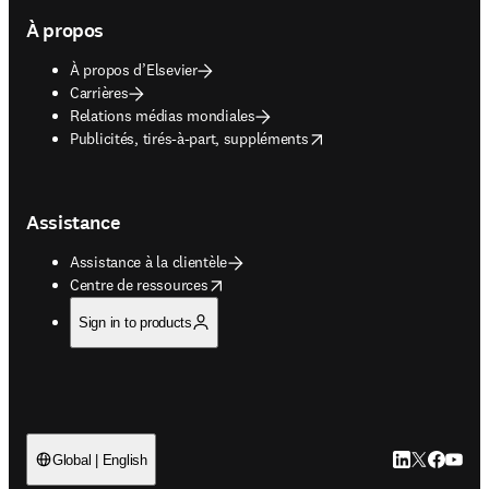
À propos
À propos d’Elsevier
Carrières
Relations médias mondiales
opens in new tab/window
Publicités, tirés-à-part, suppléments
Assistance
Assistance à la clientèle
opens in new tab/window
Centre de ressources
Sign in to products
LinkedIn S’ouv
Twitter S’ou
Facebook 
YouTub
Global | English