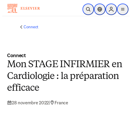
Passer au contenu principal
Ouvrir la recherche
Sélecteur de locali
Sign in to p
menu
Connect
Connect
Mon STAGE INFIRMIER en
Cardiologie : la préparation
efficace
28 novembre 2022
|
France