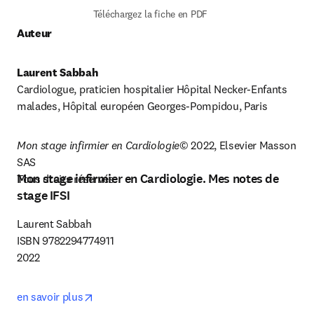
Téléchargez la fiche en PDF
Auteur
Laurent Sabbah
Cardiologue, praticien hospitalier Hôpital Necker-Enfants 
malades, Hôpital européen Georges-Pompidou, Paris
Mon stage infirmier en Cardiologie
© 2022, Elsevier Masson 
SAS

Mon stage infirmier en Cardiologie. Mes notes de
Tous droits réservés.
stage IFSI
Laurent Sabbah

ISBN 9782294774911

2022
opens in new tab/window
en savoir plus