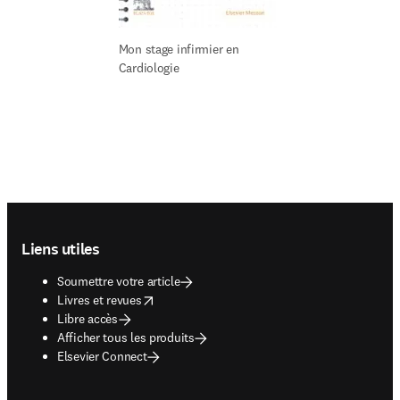
Mon stage infirmier en 
Cardiologie
Footer navigation
Liens utiles
Soumettre votre article
opens in new tab/window
Livres et revues
Libre accès
Afficher tous les produits
Elsevier Connect