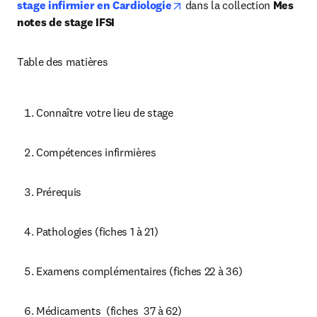
opens in new tab/window
stage infirmier en Cardiologie
dans la collection 
Mes 
notes de stage IFSI
Table des matières
Connaître votre lieu de stage
Compétences infirmières
Prérequis
Pathologies (fiches 1 à 21)
Examens complémentaires (fiches 22 à 36)
Médicaments  (fiches  37 à 62)