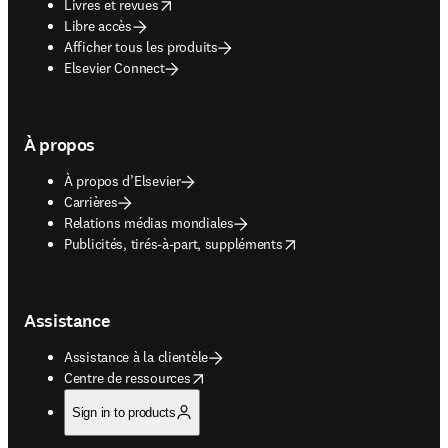
opens in new tab/window
Livres et revues
Libre accès
Afficher tous les produits
Elsevier Connect
À propos
À propos d’Elsevier
Carrières
Relations médias mondiales
opens in new tab/window
Publicités, tirés-à-part, suppléments
Assistance
Assistance à la clientèle
opens in new tab/window
Centre de ressources
Sign in to products