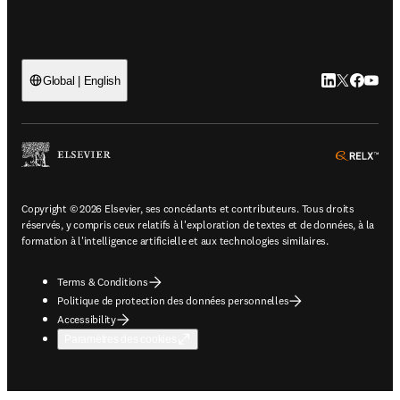
LinkedIn S’ouv
Twitter S’ou
Facebook 
YouTub
Global | English
ope
Copyright © 2026 Elsevier, ses concédants et contributeurs. Tous droits
réservés, y compris ceux relatifs à l'exploration de textes et de données, à la
formation à l'intelligence artificielle et aux technologies similaires.
Terms & Conditions
Politique de protection des données personnelles
Accessibility
Paramètres des cookies