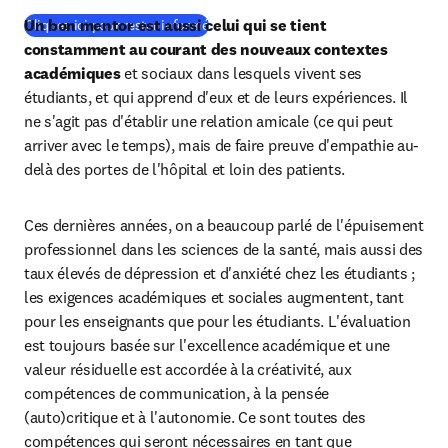
Un bon mentor est aussi celui qui se tient 
(
S’ouvre dans une nouvelle fenêtre
)
Cliquez ici pour rester informé
constamment au courant des nouveaux contextes 
académiques
 et sociaux dans lesquels vivent ses 
étudiants, et qui apprend d'eux et de leurs expériences. Il 
ne s'agit pas d'établir une relation amicale (ce qui peut 
arriver avec le temps), mais de faire preuve d'empathie au-
delà des portes de l'hôpital et loin des patients.
Ces dernières années, on a beaucoup parlé de l'épuisement 
professionnel dans les sciences de la santé, mais aussi des 
taux élevés de dépression et d'anxiété chez les étudiants ; 
les exigences académiques et sociales augmentent, tant 
pour les enseignants que pour les étudiants. L'évaluation 
est toujours basée sur l'excellence académique et une 
valeur résiduelle est accordée à la créativité, aux 
compétences de communication, à la pensée 
(auto)critique et à l'autonomie. Ce sont toutes des 
compétences qui seront nécessaires en tant que 