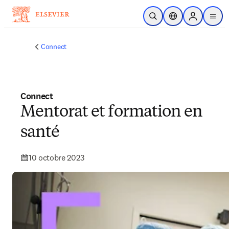
Passer au contenu principal
Ouvrir la recherche
Sélecteur de locali
Sign in to p
menu
Connect
Connect
Mentorat et formation en
santé
10 octobre 2023