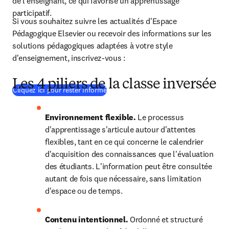
de l'enseignant, ce qui favorise un apprentissage 
participatif.
Si vous souhaitez suivre les actualités d'Espace 
Pédagogique Elsevier ou recevoir des informations sur les 
solutions pédagogiques adaptées à votre style 
d'enseignement, inscrivez-vous :
Les 4 piliers de la classe inversée
(
S’ouvre dans une nouvelle fenêtre
)
Cliquez ici pour rester informé
Environnement flexible.
 Le processus 
d'apprentissage s'articule autour d'attentes 
flexibles, tant en ce qui concerne le calendrier 
d'acquisition des connaissances que l'évaluation 
des étudiants. L'information peut être consultée 
autant de fois que nécessaire, sans limitation 
d'espace ou de temps.
Contenu intentionnel.
 Ordonné et structuré 