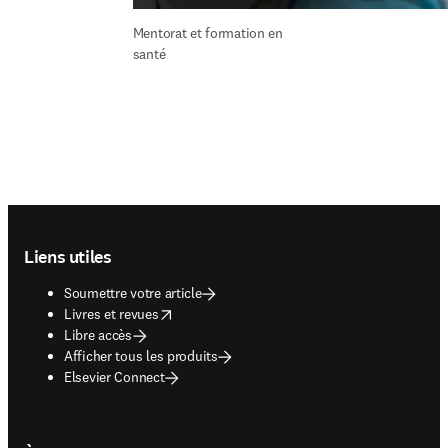
Mentorat et formation en 
santé
Footer navigation
Liens utiles
Soumettre votre article
opens in new tab/window
Livres et revues
Libre accès
Afficher tous les produits
Elsevier Connect