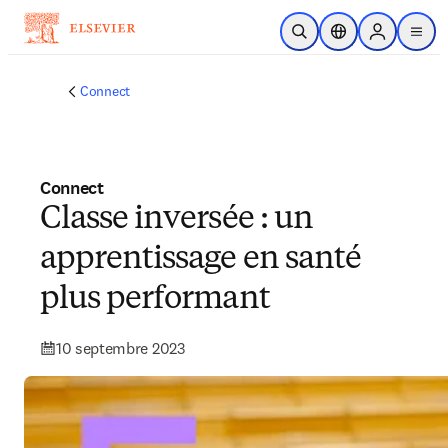
Passer au contenu principal
Ouvrir la recherche
Sélecteur de locali
Sign in to p
menu
Connect
Connect
Classe inversée : un
apprentissage en santé
plus performant
10 septembre 2023