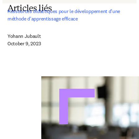
Articles liés
Ressources didactiques pour le développement d'une 
méthode d'apprentissage efficace
Yohann Jubault

October 9, 2023