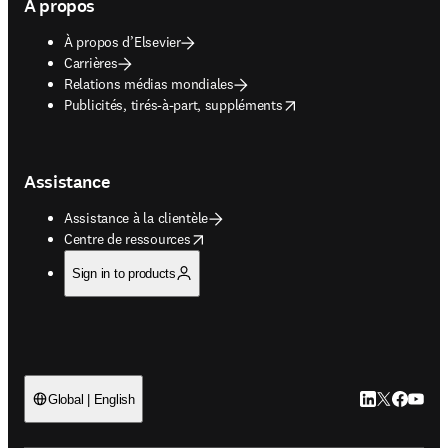
À propos
À propos d’Elsevier
Carrières
Relations médias mondiales
opens in new tab/window
Publicités, tirés-à-part, suppléments
Assistance
Assistance à la clientèle
opens in new tab/window
Centre de ressources
Sign in to products
LinkedIn S’ouv
Twitter S’ou
Facebook 
YouTub
Global | English