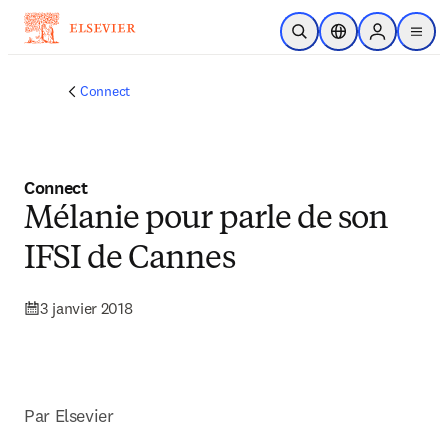
Passer au contenu principal
Ouvrir la recherche
Sélecteur de locali
Sign in to p
menu
Connect
Connect
Mélanie pour parle de son
IFSI de Cannes
3 janvier 2018
Par Elsevier