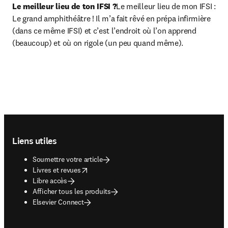
Le meilleur lieu de ton IFSI ?
Le meilleur lieu de mon IFSI : 
Le grand amphithéâtre ! Il m’a fait rêvé en prépa infirmière 
(dans ce même IFSI) et c’est l’endroit où l’on apprend 
(beaucoup) et où on rigole (un peu quand même).
Footer navigation
Liens utiles
Soumettre votre article
opens in new tab/window
Livres et revues
Libre accès
Afficher tous les produits
Elsevier Connect