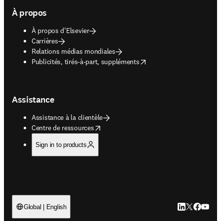
À propos
À propos d’Elsevier
Carrières
Relations médias mondiales
opens in new tab/window
Publicités, tirés-à-part, suppléments
Assistance
Assistance à la clientèle
opens in new tab/window
Centre de ressources
Sign in to products
LinkedIn S’ouv
Twitter S’ou
Facebook 
YouTub
Global | English