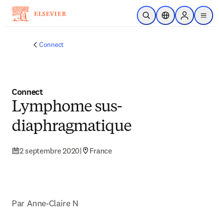
Passer au contenu principal
Ouvrir la recherche
Sélecteur de locali
Sign in to p
menu
Connect
Connect
Lymphome sus-
diaphragmatique
2 septembre 2020
|
France
Par Anne-Claire N