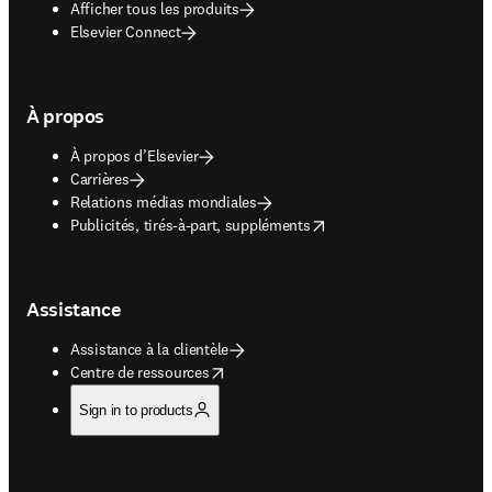
Afficher tous les produits
Elsevier Connect
À propos
À propos d’Elsevier
Carrières
Relations médias mondiales
opens in new tab/window
Publicités, tirés-à-part, suppléments
Assistance
Assistance à la clientèle
opens in new tab/window
Centre de ressources
Sign in to products