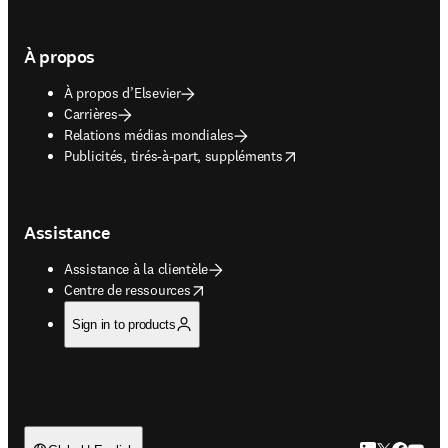
À propos
À propos d’Elsevier
Carrières
Relations médias mondiales
opens in new tab/window
Publicités, tirés-à-part, suppléments
Assistance
Assistance à la clientèle
opens in new tab/window
Centre de ressources
Sign in to products