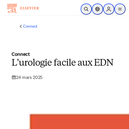
Passer au contenu principal
Ouvrir la recherche
Sélecteur de locali
Sign in to p
menu
Connect
Connect
L'urologie facile aux EDN
24 mars 2025