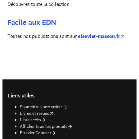
Découvrez toute la collection
Facile aux EDN
opens 
Toutes nos publications sont sur 
elsevier-masson.fr
Footer navigation
Liens utiles
Soumettre votre article
opens in new tab/window
Livres et revues
Libre accès
Afficher tous les produits
Elsevier Connect