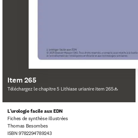
Item 265
S’ouvre dans une nouvelle fenêtre
Téléchargez le chapitre 5 Lithiase urianire item 265
L'urologie facile aux EDN
Fiches de synthèse illustrées

Thomas Besombes

ISBN 9782294789243
