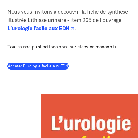
Nous vous invitons à découvrir la fiche de synthèse 
illustrée Lithiase urinaire - item 265 de l'ouvrage 
opens in new tab/window
L'urologie facile aux EDN
.
Toutes nos publications sont sur elsevier-masson.fr
(
S’ouvre dans une nouvelle fenêtre
)
Acheter l'urologie facile aux EDN