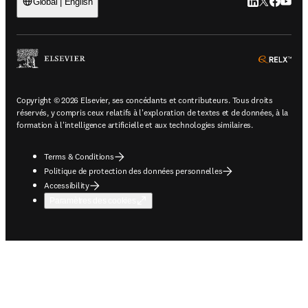
LinkedIn S’ouv
Twitter S’ou
Facebook 
YouTub
Global | English
ope
Copyright © 2026 Elsevier, ses concédants et contributeurs. Tous droits
réservés, y compris ceux relatifs à l'exploration de textes et de données, à la
formation à l'intelligence artificielle et aux technologies similaires.
Terms & Conditions
Politique de protection des données personnelles
Accessibility
Paramètres des cookies