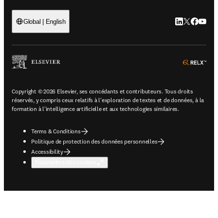
LinkedIn S’ouv
Twitter S’ou
Facebook 
YouTub
Global | English
ope
Copyright © 2026 Elsevier, ses concédants et contributeurs. Tous droits
réservés, y compris ceux relatifs à l'exploration de textes et de données, à la
formation à l'intelligence artificielle et aux technologies similaires.
Terms & Conditions
Politique de protection des données personnelles
Accessibility
Paramètres des cookies