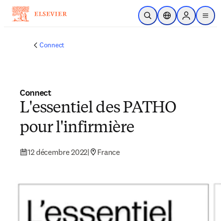
Passer au contenu principal
Ouvrir la recherche
Sélecteur de locali
Sign in to p
menu
Connect
Connect
L'essentiel des PATHO
pour l'infirmière
12 décembre 2022
|
France