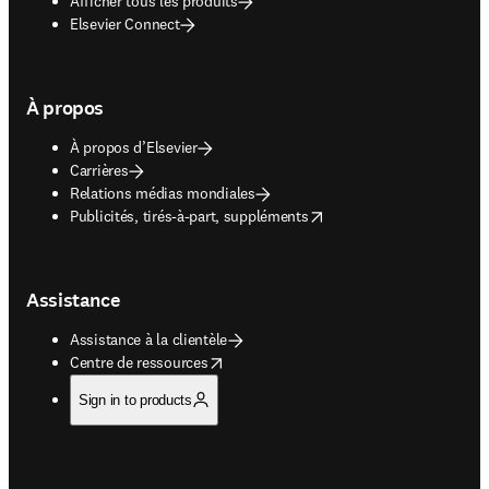
Afficher tous les produits
Elsevier Connect
À propos
À propos d’Elsevier
Carrières
Relations médias mondiales
opens in new tab/window
Publicités, tirés-à-part, suppléments
Assistance
Assistance à la clientèle
opens in new tab/window
Centre de ressources
Sign in to products