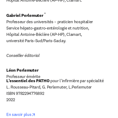
Hôpital Antoine-Béclère (AP-HP), Clamart.
†
Gabriel Perlemuter 
Professeur des universités – praticien hospitalier

Service hépato-gastro-entérologie et nutrition,

Hôpital Antoine-Béclère (AP-HP), Clamart,

université Paris-Sud/Paris-Saclay.
Conseiller éditorial
Léon Perlemuter
Professeur émérite
L'essentiel des PATHO 
pour l'infirmière par spécialité

L. Rousseau-Pitard, G. Perlemuter, L.Perlemuter

ISBN 9782294776892

2022
opens in new tab/window
En savoir plus