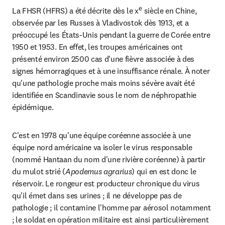
e
La FHSR (HFRS) a été décrite dès le x
 siècle en Chine, 
observée par les Russes à Vladivostok dès 1913, et a 
préoccupé les États-Unis pendant la guerre de Corée entre 
1950 et 1953. En effet, les troupes américaines ont 
présenté environ 2500 cas d'une fièvre associée à des 
signes hémorragiques et à une insuffisance rénale. À noter 
qu'une pathologie proche mais moins sévère avait été 
identifiée en Scandinavie sous le nom de néphropathie 
épidémique.
C'est en 1978 qu'une équipe coréenne associée à une 
équipe nord américaine va isoler le virus responsable 
(nommé Hantaan du nom d'une rivière coréenne) à partir 
du mulot strié (
Apodemus agrarius
) qui en est donc le 
réservoir. Le rongeur est producteur chronique du virus 
qu'il émet dans ses urines ; il ne développe pas de 
pathologie ; il contamine l'homme par aérosol notamment 
; le soldat en opération militaire est ainsi particulièrement 