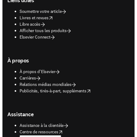
Liens utiles
Soumettre votre article
opens in new tab/window
Livres et revues
Libre accès
Afficher tous les produits
Elsevier Connect
À propos
À propos d’Elsevier
Carrières
Relations médias mondiales
opens in new tab/window
Publicités, tirés-à-part, suppléments
Assistance
Assistance à la clientèle
opens in new tab/window
Centre de ressources