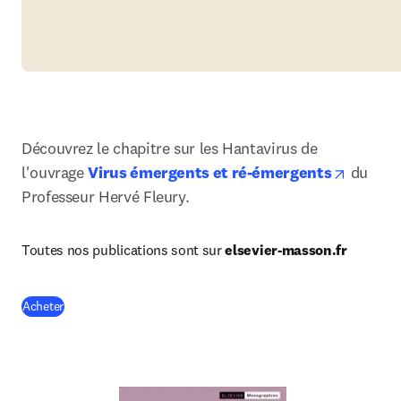
Découvrez le chapitre sur les Hantavirus de 
opens i
l'ouvrage 
Virus émergents et ré-émergents
 du 
Professeur Hervé Fleury.
Toutes nos publications sont sur 
elsevier-masson.fr
(
S’ouvre dans une nouvelle fenêtre
)
Acheter