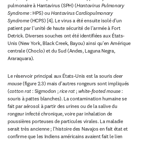
pulmonaire à Hantavirus (SPH) (
Hantavirus Pulmonary 
Syndrome 
: HPS) ou 
Hantavirus Cardiopulmonary 
Syndrome
 (HCPS) [4]. Le virus a été ensuite isolé d'un 
patient par l'unité de haute sécurité de l'armée à Fort 
Detrick. Diverses souches ont été identifiées aux États-
Unis (New York, Black Creek, Bayou) ainsi qu'en Amérique 
centrale (Choclo) et du Sud (Andes, Laguna Negra, 
Araraquara). 
Le réservoir principal aux États-Unis est la souris 
deer 
mouse
 (figure 2.3) mais d'autres rongeurs sont impliqués 
(
cotton rat
 : Sigmodon ;
 rice rat
 ; 
white-footed mouse
 : 
souris à pattes blanches). La contamination humaine se 
fait par aérosol à partir des urines ou de la salive du 
rongeur infecté chronique, voire par inhalation de 
poussières porteuses de particules virales. La maladie 
serait très ancienne ; l'histoire des Navajos en fait état et 
confirme que les Indiens américains avaient fait le lien 