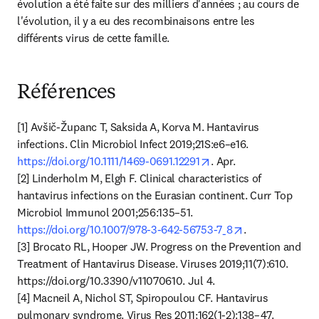
évolution a été faite sur des milliers d'années ; au cours de 
l'évolution, il y a eu des recombinaisons entre les 
différents virus de cette famille.
Références
[1] Avšič-Županc T, Saksida A, Korva M. Hantavirus 
infections. Clin Microbiol Infect 2019;21S:e6–e16. 
opens in new tab/win
https://doi.org/10.1111/1469-0691.12291
. Apr.

[2] Linderholm M, Elgh F. Clinical characteristics of 
hantavirus infections on the Eurasian continent. Curr Top 
Microbiol Immunol 2001;256:135–51. 
opens in new t
https://doi.org/10.1007/978-3-642-56753-7_8
.

[3] Brocato RL, Hooper JW. Progress on the Prevention and 
Treatment of Hantavirus Disease. Viruses 2019;11(7):610. 
https://doi.org/10.3390/v11070610. Jul 4.

[4] Macneil A, Nichol ST, Spiropoulou CF. Hantavirus 
pulmonary syndrome. Virus Res 2011;162(1-2):138–47. 