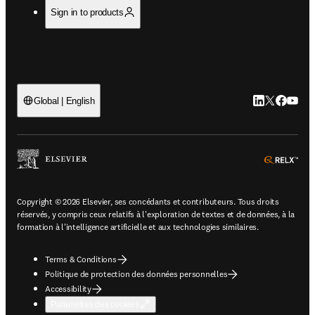
Sign in to products
LinkedIn S’ouv
Twitter S’ou
Facebook 
YouTub
Global | English
ope
Copyright © 2026 Elsevier, ses concédants et contributeurs. Tous droits
réservés, y compris ceux relatifs à l'exploration de textes et de données, à la
formation à l'intelligence artificielle et aux technologies similaires.
Terms & Conditions
Politique de protection des données personnelles
Accessibility
Paramètres des cookies