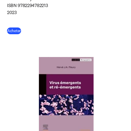
ISBN 9782294782213 

2023
(
S’ouvre dans une nouvelle fenêtre
)
Acheter