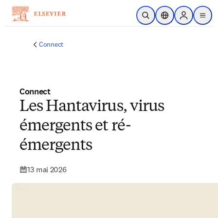
Passer au contenu principal
Ouvrir la recherche
Sélecteur de locali
Sign in to p
menu
Connect
Connect
Les Hantavirus, virus
émergents et ré-
émergents
13 mai 2026