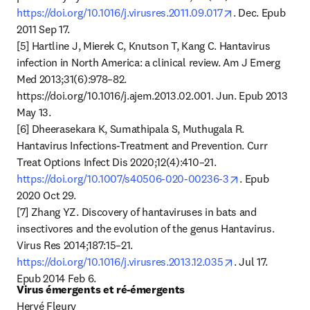
opens in new ta
https://doi.org/10.1016/j.virusres.2011.09.017
. Dec. Epub 
2011 Sep 17.

[5] Hartline J, Mierek C, Knutson T, Kang C. Hantavirus 
infection in North America: a clinical review. Am J Emerg 
Med 2013;31(6):978–82. 
https://doi.org/10.1016/j.ajem.2013.02.001. Jun. Epub 2013 
May 13.

[6] Dheerasekara K, Sumathipala S, Muthugala R. 
Hantavirus Infections-Treatment and Prevention. Curr 
Treat Options Infect Dis 2020;12(4):410–21. 
opens in new 
https://doi.org/10.1007/s40506-020-00236-3
. Epub 
2020 Oct 29.

[7] Zhang YZ. Discovery of hantaviruses in bats and 
insectivores and the evolution of the genus Hantavirus. 
Virus Res 2014;187:15–21. 
opens in new t
https://doi.org/10.1016/j.virusres.2013.12.035
. Jul 17. 
Epub 2014 Feb 6.
Virus émergents et ré-émergents
Hervé Fleury
