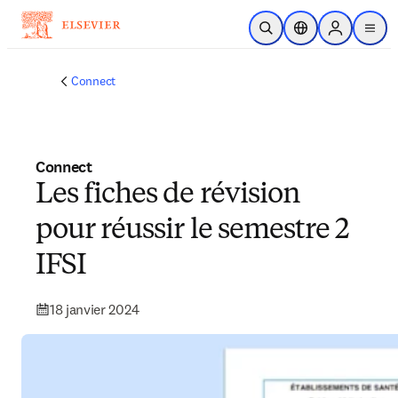
Passer au contenu principal
Ouvrir la recherche
Sélecteur de locali
Sign in to p
menu
Connect
Connect
Les fiches de révision
pour réussir le semestre 2
IFSI
18 janvier 2024