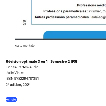
carte mentale
Fiches-Cartes-Audio

Julie Violet

ISBN
9782294781391

e
2
 édition, 2024
(
S’ouvre dans une nouvelle fenêtre
)
Acheter