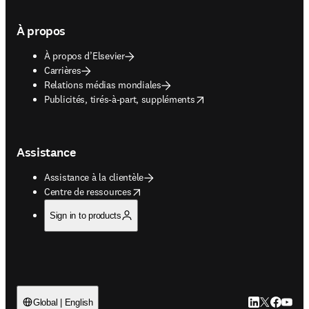
À propos
À propos d’Elsevier
Carrières
Relations médias mondiales
opens in new tab/window
Publicités, tirés-à-part, suppléments
Assistance
Assistance à la clientèle
opens in new tab/window
Centre de ressources
Sign in to products
LinkedIn S’ouv
Twitter S’ou
Facebook 
YouTub
Global | English