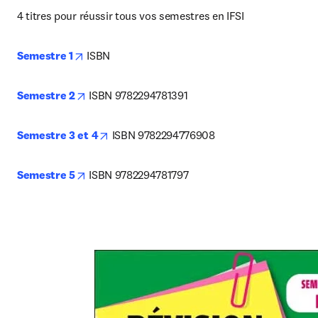
4 titres pour réussir tous vos semestres en IFSI
opens in new tab/window
Semestre 1
 ISBN
opens in new tab/window
Semestre 2
 ISBN 9782294781391
opens in new tab/window
Semestre 3 et 4
 ISBN 9782294776908
opens in new tab/window
Semestre 5
 ISBN 9782294781797