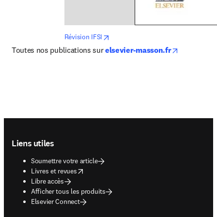
opens in new tab/window
Révision IFSI
opens in n
Toutes nos publications sur 
elsevier-masson.fr
Footer navigation
Liens utiles
Soumettre votre article
opens in new tab/window
Livres et revues
Libre accès
Afficher tous les produits
Elsevier Connect