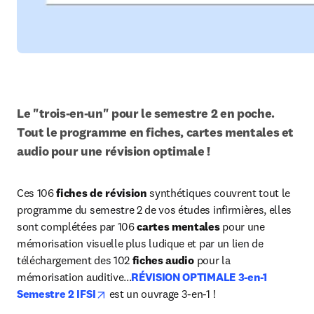
Le "trois-en-un" pour le semestre 2 en poche. 
Tout le programme en fiches, cartes mentales et 
audio pour une révision optimale !
Ces 106 
fiches de révision
 synthétiques couvrent tout le 
programme du semestre 2 de vos études infirmières, elles 
sont complétées par 106 
cartes mentales
 pour une 
mémorisation visuelle plus ludique et par un lien de 
téléchargement des 102
 fiches audio 
pour la 
mémorisation auditive...
RÉVISION OPTIMALE 3-en-1 
opens in new tab/window
Semestre 2 IFSI
est un ouvrage 3-en-1 !