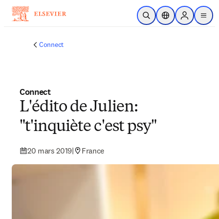
Passer au contenu principal
Ouvrir la recherche
Sélecteur de locali
Sign in to p
menu
Connect
Connect
L'édito de Julien:
"t'inquiète c'est psy"
20 mars 2019
|
France