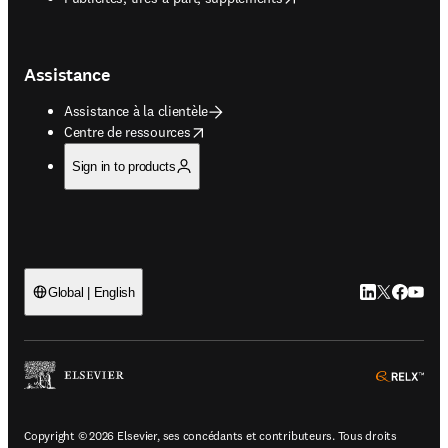
Assistance
Assistance à la clientèle
opens in new tab/window
Centre de ressources
Sign in to products
LinkedIn S’ouv
Twitter S’ou
Facebook 
YouTub
Global | English
ope
Copyright © 2026 Elsevier, ses concédants et contributeurs. Tous droits