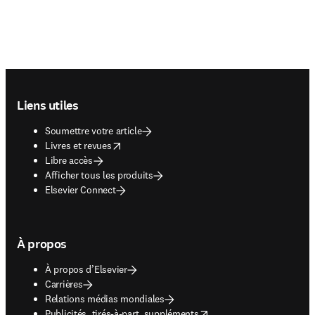
Footer navigation
Liens utiles
Soumettre votre article
opens in new tab/window
Livres et revues
Libre accès
Afficher tous les produits
Elsevier Connect
À propos
À propos d’Elsevier
Carrières
Relations médias mondiales
opens in new tab/window
Publicités, tirés-à-part, suppléments