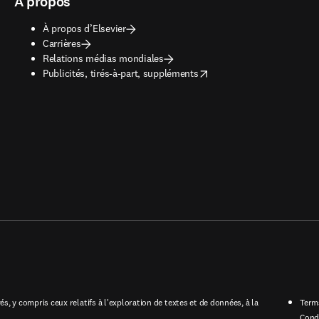
À propos
À propos d’Elsevier
Carrières
Relations médias mondiales
opens in new tab/window
Publicités, tirés-à-part, suppléments
s, y compris ceux relatifs à l'exploration de textes et de données, à la
Term
Cond