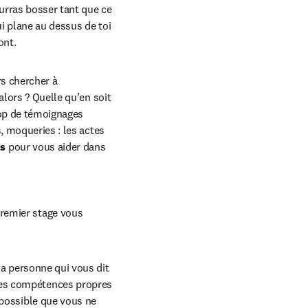
urras bosser tant que ce 
i plane au dessus de toi 
ont.
rs chercher à 
lors ? Quelle qu’en soit 
rop de témoignages 
, moqueries : les actes 
ts
 pour vous aider dans 
remier stage vous 
 La personne qui vous dit 
des compétences propres 
 possible que vous ne 