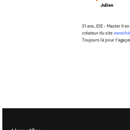
Julien
31 ans, IDE - Master II 
créateur du site 
www.thé
Toujours là pour t’agaçe
Footer navigation