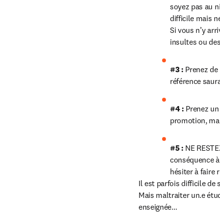
soyez pas au ni
difficile mais 
Si vous n’y arr
insultes ou des
#3 : 
Prenez de 
référence saura
#4 : 
Prenez un 
promotion, mai
#5 : 
NE RESTEZ 
conséquence à l
hésiter à faire
Il est parfois difficile d
Mais maltraiter un.e étu
enseignée…