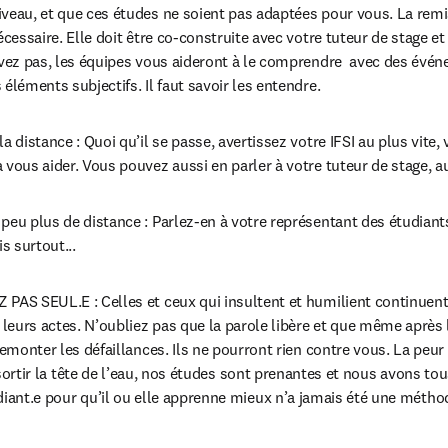
veau, et que ces études ne soient pas adaptées pour vous. La remi
nécessaire. Elle doit être co-construite avec votre tuteur de stage e
ivez pas, les équipes vous aideront à le comprendre  avec des évén
 éléments subjectifs. Il faut savoir les entendre.
la distance : Quoi qu’il se passe, avertissez votre IFSI au plus vite,
 vous aider. Vous pouvez aussi en parler à votre tuteur de stage, a
peu plus de distance : Parlez-en à votre représentant des étudiants,
s surtout...
PAS SEUL.E : Celles et ceux qui insultent et humilient continuent c
eurs actes. N’oubliez pas que la parole libère et que même après le 
 remonter les défaillances. Ils ne pourront rien contre vous. La peu
e sortir la tête de l’eau, nos études sont prenantes et nous avons tou
diant.e pour qu’il ou elle apprenne mieux n’a jamais été une métho