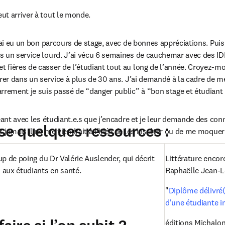
ut arriver à tout le monde.
’ai eu un bon parcours de stage, avec de bonnes appréciations. Puis, e
 un service lourd. J’ai vécu 6 semaines de cauchemar avec des IDE
ières de casser de l’étudiant tout au long de l’année. Croyez-moi c
urer dans un service à plus de 30 ans. J’ai demandé à la cadre de me
rrement je suis passé de “danger public” à “bon stage et étudiant 
eant avec les étudiant.e.s que j’encadre et je leur demande des con
sse quelques ressources :
 jamais il ne me viendrait à l’idée de les insulter ou de me moquer
oup de poing du Dr Valérie Auslender, qui décrit 
Littérature encore
s aux étudiants en santé.

Raphaëlle Jean-Lo
"
Diplôme délivré(e
ens in new tab/window
d'une étudiante i
éditions Michalo