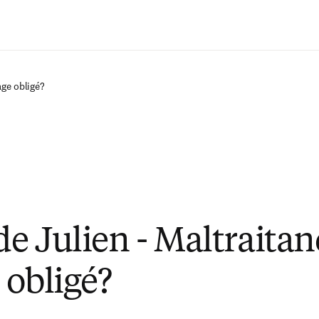
Passer au contenu principal
age obligé?
de Julien - Maltraitan
 obligé?