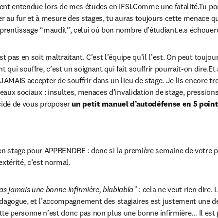
uvent entendue lors de mes études en IFSI.Comme une fatalité.Tu po
er au fur et à mesure des stages, tu auras toujours cette menace qu
pprentissage “maudit”, celui où bon nombre d’étudiant.e.s échouer
st pas en soit maltraitant. C’est l’équipe qu’il l’est. On peut toujou
ui souffre, c’est un soignant qui fait souffrir pourrait-on dire.Et a
 JAMAIS accepter de souffrir dans un lieu de stage. Je lis encore t
seaux sociaux : insultes, menaces d’invalidation de stage, pressions
cidé de vous proposer 
un petit manuel d’autodéfense en 5 poin
en stage pour APPRENDRE : donc si la première semaine de votre p
extérité, c’est normal.
as jamais une bonne infirmière, blablabla” 
: cela ne veut rien dire.
édagogue, et l’accompagnement des stagiaires est justement une 
Cette personne n’est donc pas non plus une bonne infirmière… Il est