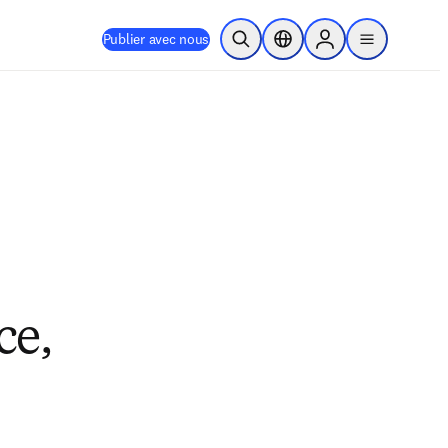
Publier avec nous
Ouvrir la recherche
Sélecteur de localisation
Sign in to products
menu
ce,