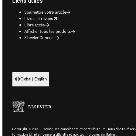
Liens utiles
Soumettre votre article
opens in new tab/window
Livres et revues
Libre accès
Afficher tous les produits
Elsevier Connect
Global | English
Copyright © 2026 Elsevier, ses concédants et contributeurs. Tous droits réservé
formation à l'intelligence artificielle et aux technologies similaires.