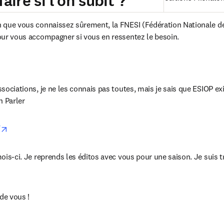
aire si l’on subit ?
on que vous connaissez sûrement, la FNESI (Fédération Nationale de
pour vous accompagner si vous en ressentez le besoin.

in new tab/window
ssociations, je ne les connais pas toutes, mais je sais que ESIOP exis
n Parler
opens in new tab/window
/
 mois-ci. Je reprends les éditos avec vous pour une saison. Je suis 
de vous !