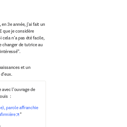
n 3e année, j’ai fait un 
 que je considère 
ela n’a pas été facile, 
 changer de tutrice au 
intéressé”.
naissances et un 
 d’eux.
 avec l’ouvrage de 
uis  :
), parole affranchie 
opens in new tab/window
nfirmière
"
n