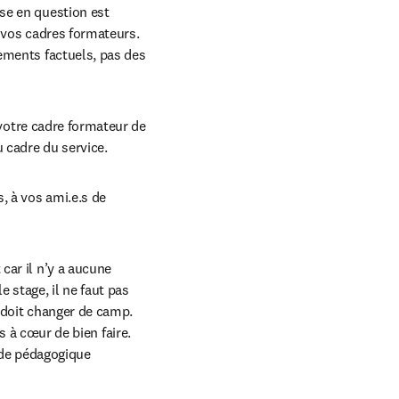
se en question est 
t vos cadres formateurs. 
ements factuels, pas des 
 votre cadre formateur de 
u cadre du service.
 à vos ami.e.s de 
ar il n’y a aucune 
stage, il ne faut pas 
r doit changer de camp.
s à cœur de bien faire. 
de pédagogique 