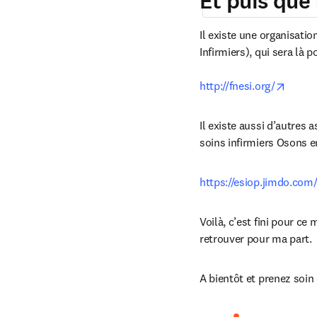
Et puis que f
Il existe une organisati
Infirmiers), qui sera là 
opens 
http://fnesi.org/
Il existe aussi d’autres a
soins infirmiers Osons e
https://esiop.jimdo.com
Voilà, c’est fini pour ce
retrouver pour ma part.
A bientôt et prenez soin 