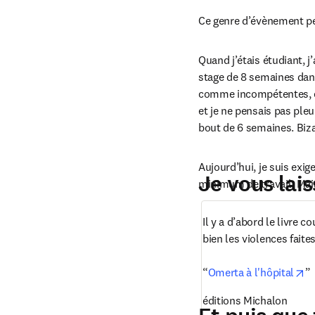
Ce genre d’évènement pe
Quand j’étais étudiant, j
stage de 8 semaines dans
comme incompétentes, et f
et je ne pensais pas ple
bout de 6 semaines. Biza
Aujourd’hui, je suis exig
Je vous lai
minimum de travail. Mais
Il y a d’abord le livre c
bien les violences faite
op
“
Omerta à l'hôpital
”
éditions Michalon