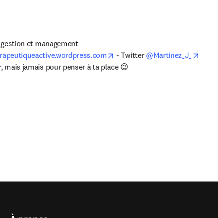
en gestion et management

opens in new tab/window
opens
rapeutiqueactive.wordpress.com
 - Twitter 
@Martinez_J_
r, mais jamais pour penser à ta place 😉