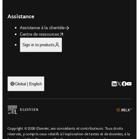
Assistance
Assistance à la clientèle
opens in new tab/window
Centre de ressources
Sign in to products
LinkedIn S’ouv
Twitter S’ou
Facebook 
YouTub
Global | English
ope
Copyright © 2026 Elsevier, ses concédants et contributeurs. Tous droits
réservés, y compris ceux relatifs à l'exploration de textes et de données, à la