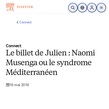
Passer au contenu principal
Ouvrir la recherche
Sélecteur de locali
Sign in to p
menu
Connect
Connect
Le billet de Julien : Naomi
Musenga ou le syndrome
Méditerranéen
16 mai 2018