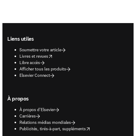
Footer navigation
Liens utiles
Soumettre votre article
opens in new tab/window
Livres et revues
Libre accès
Afficher tous les produits
Elsevier Connect
À propos
À propos d’Elsevier
Carrières
Relations médias mondiales
opens in new tab/window
Publicités, tirés-à-part, suppléments