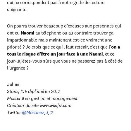
qui ne correspondent pas à notre grille de lecture 
soignante.
On pourra trouver beaucoup d’excuses aux personnes qui 
ont eu 
Naomi
 au téléphone ou au contraire trouver ça 
impardonnable mais maintenant est-ce vraiment une 
priorité ? Je crois que ce qu’il faut retenir, c’est que l’
on a 
tous le risque d’être un jour face à une Naomi
, et ce 
jour-là, êtes-vous sûrs que vous ne passerez pas à côté de 
l’urgence ?
Julien

31
ans, IDE diplômé en 2017

Master II en gestion et management

Créateur du site www.wikifsi.com

opens in new tab/window
Twitter 
@Martinez_J_