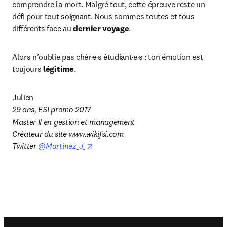
comprendre la mort. Malgré tout, cette épreuve reste un 
défi pour tout soignant. Nous sommes toutes et tous 
différents face au 
dernier voyage
.
Alors n’oublie pas chèr·e·s étudiant·e·s : ton émotion est 
toujours 
légitime
.
29 ans, ESI promo 2017

Master II en gestion et management

Créateur du site www.wikifsi.com

opens in new tab/window
Twitter 
@Martinez_J_
Footer navigation