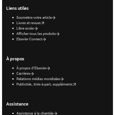
Liens utiles
Soumettre votre article
opens in new tab/window
Livres et revues
Libre accès
Afficher tous les produits
Elsevier Connect
À propos
À propos d’Elsevier
Carrières
Relations médias mondiales
opens in new tab/window
Publicités, tirés-à-part, suppléments
Assistance
Assistance à la clientèle