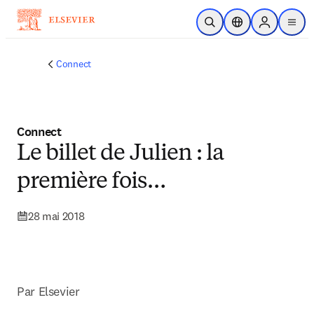
Passer au contenu principal
Ouvrir la recherche
Sélecteur de locali
Sign in to p
menu
Connect
Connect
Le billet de Julien : la
première fois…
28 mai 2018
Par Elsevier