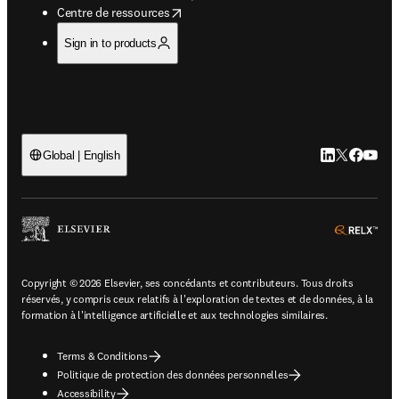
opens in new tab/window
Centre de ressources
Sign in to products
LinkedIn S’ouv
Twitter S’ou
Facebook 
YouTub
Global | English
ope
Copyright © 2026 Elsevier, ses concédants et contributeurs. Tous droits
réservés, y compris ceux relatifs à l'exploration de textes et de données, à la
formation à l'intelligence artificielle et aux technologies similaires.
Terms & Conditions
Politique de protection des données personnelles
Accessibility