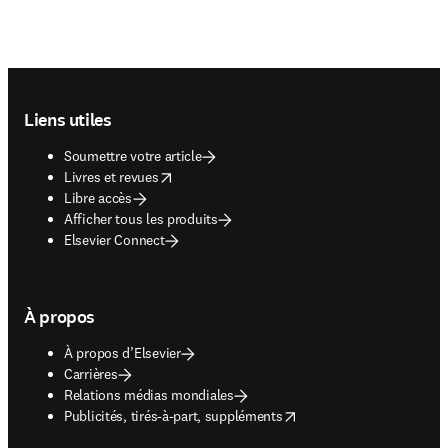
Footer navigation
Liens utiles
Soumettre votre article
opens in new tab/window
Livres et revues
Libre accès
Afficher tous les produits
Elsevier Connect
À propos
À propos d’Elsevier
Carrières
Relations médias mondiales
opens in new tab/window
Publicités, tirés-à-part, suppléments