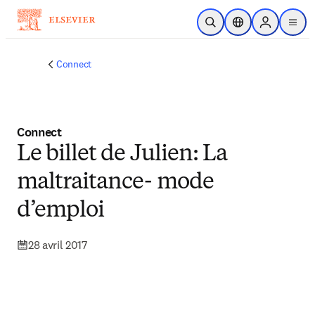
Passer au contenu principal
Ouvrir la recherche
Sélecteur de locali
Sign in to p
menu
Connect
Connect
Le billet de Julien: La
maltraitance- mode
d’emploi
28 avril 2017