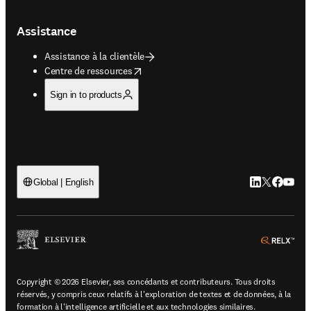
Assistance
Assistance à la clientèle
opens in new tab/window
Centre de ressources
Sign in to products
LinkedIn S’ouv
Twitter S’ou
Facebook 
YouTub
Global | English
ope
Copyright © 2026 Elsevier, ses concédants et contributeurs. Tous droits
réservés, y compris ceux relatifs à l'exploration de textes et de données, à la
formation à l'intelligence artificielle et aux technologies similaires.