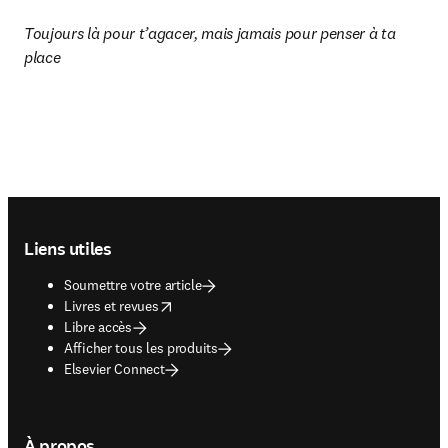
Toujours là pour t’agacer, mais jamais pour penser à ta 
place 
Footer navigation
Liens utiles
Soumettre votre article
opens in new tab/window
Livres et revues
Libre accès
Afficher tous les produits
Elsevier Connect
À propos