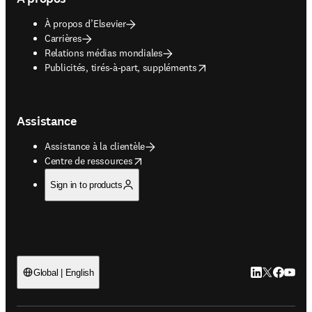
À propos d’Elsevier
Carrières
Relations médias mondiales
opens in new tab/window
Publicités, tirés-à-part, suppléments
Assistance
Assistance à la clientèle
opens in new tab/window
Centre de ressources
Sign in to products
LinkedIn S’ouv
Twitter S’ou
Facebook 
YouTub
Global | English