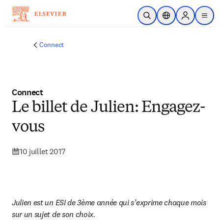
Passer au contenu principal
Ouvrir la recherche
Sélecteur de locali
Sign in to p
menu
Connect
Connect
Le billet de Julien: Engagez-
vous
10 juillet 2017
Julien est un ESI de 3ème année qui s’exprime chaque mois 
sur un sujet de son choix.