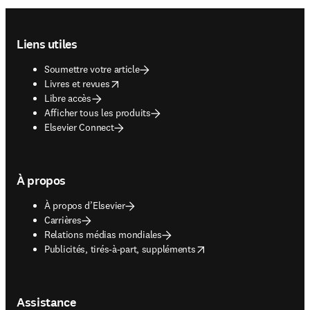
Footer navigation
Liens utiles
Soumettre votre article
opens in new tab/window
Livres et revues
Libre accès
Afficher tous les produits
Elsevier Connect
À propos
À propos d’Elsevier
Carrières
Relations médias mondiales
opens in new tab/window
Publicités, tirés-à-part, suppléments
Assistance