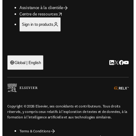
Assistance à la clientèle
opens in new tab/window
Centre de ressources
Sign in to products
LinkedIn S’ouv
Twitter S’ou
Facebook 
YouTub
Global | English
ope
Copyright © 2026 Elsevier, ses concédants et contributeurs. Tous droits
réservés, y compris ceux relatifs à l'exploration de textes et de données, à la
formation à l'intelligence artificielle et aux technologies similaires.
Terms & Conditions