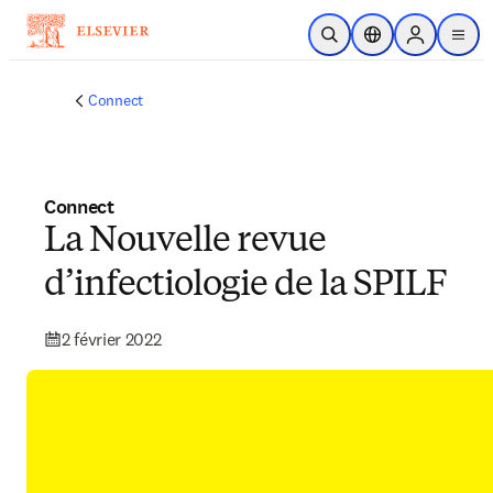
Passer au contenu principal
Ouvrir la recherche
Sélecteur de locali
Sign in to p
menu
Connect
Connect
La Nouvelle revue
d’infectiologie de la SPILF
2 février 2022