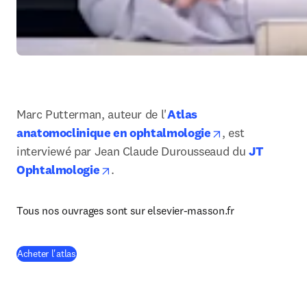
Marc Putterman, auteur de l'
Atlas 
opens in new t
anatomoclinique en ophtalmologie
, est 
interviewé par Jean Claude Durousseaud du 
JT 
opens in new tab/window
Ophtalmologie
. 
Tous nos ouvrages sont sur elsevier-masson.fr
(
S’ouvre dans une nouvelle fenêtre
)
Acheter l'atlas