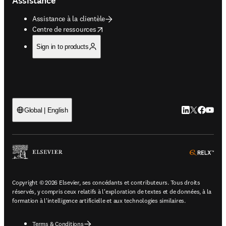
Assistance
Assistance à la clientèle
opens in new tab/window
Centre de ressources
Sign in to products
LinkedIn S’ouv
Twitter S’ou
Facebook 
YouTub
Global | English
ope
Copyright © 2026 Elsevier, ses concédants et contributeurs. Tous droits
réservés, y compris ceux relatifs à l'exploration de textes et de données, à la
formation à l'intelligence artificielle et aux technologies similaires.
Terms & Conditions