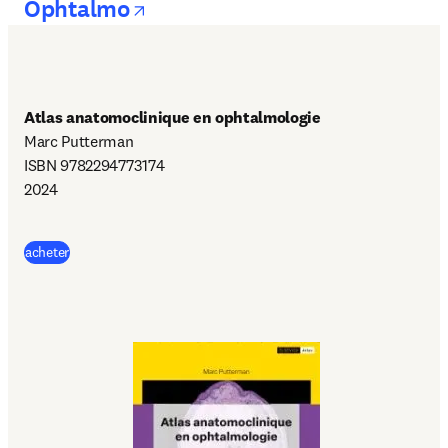
opens in new tab/window
Ophtalmo
Atlas anatomoclinique en ophtalmologie
Marc Putterman

ISBN 9782294773174

2024
(
S’ouvre dans une nouvelle fenêtre
)
acheter