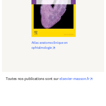
Atlas anatomoclinique en 
opens in new tab/window
ophtalmologie
opens i
Toutes nos publications sont sur 
elsevier-masson.fr