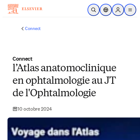
Passer au contenu principal
Ouvrir la recherche
Sélecteur de locali
Sign in to p
menu
Connect
Connect
l’Atlas anatomoclinique
en ophtalmologie au JT
de l'Ophtalmologie
10 octobre 2024