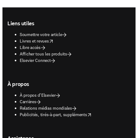
Footer navigation
Liens utiles
Soumettre votre article
opens in new tab/window
Livres et revues
Libre accès
Afficher tous les produits
Elsevier Connect
À propos
À propos d’Elsevier
Carrières
Relations médias mondiales
opens in new tab/window
Publicités, tirés-à-part, suppléments