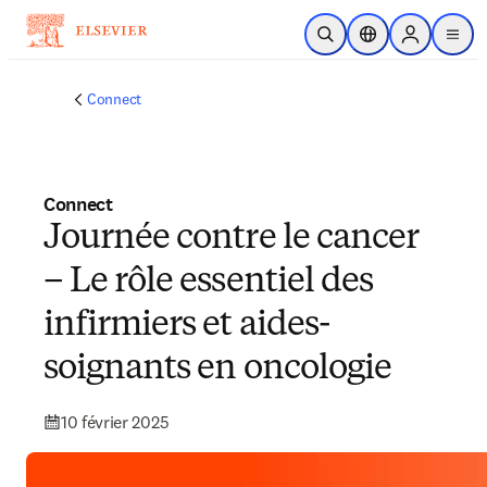
Passer au contenu principal
Ouvrir la recherche
Sélecteur de locali
Sign in to p
menu
Connect
Connect
Journée contre le cancer
– Le rôle essentiel des
infirmiers et aides-
soignants en oncologie
10 février 2025