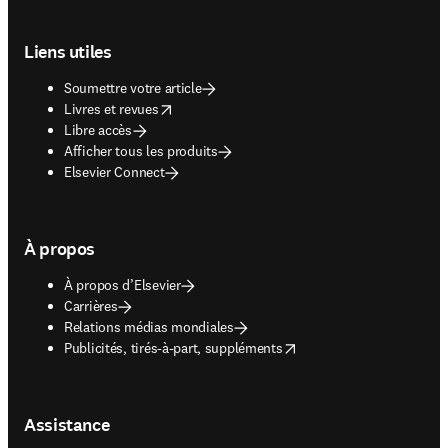
Footer navigation
Liens utiles
Soumettre votre article
opens in new tab/window
Livres et revues
Libre accès
Afficher tous les produits
Elsevier Connect
À propos
À propos d’Elsevier
Carrières
Relations médias mondiales
opens in new tab/window
Publicités, tirés-à-part, suppléments
Assistance