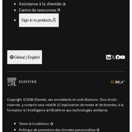
Assistance à la clientèle
opens in new tab/window
Centre de ressources
Sign in to products
LinkedIn S’ouv
Twitter S’ou
Facebook 
YouTub
Global | English
ope
Copyright © 2026 Elsevier, ses concédants et contributeurs. Tous droits
réservés, y compris ceux relatifs à l'exploration de textes et de données, à la
formation à l'intelligence artificielle et aux technologies similaires.
Terms & Conditions
Politique de protection des données personnelles