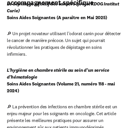
accompagnement spécifique
Le dépistage olfactif des cancers (projet KDOG Institut 
Curie)
Soins Aides Soignantes (A paraître en Mai 2025)
🔎 Un projet novateur utilisant l’odorat canin pour détecter 
le cancer de manière précoce. Un sujet qui pourrait 
révolutionner les pratiques de dépistage en soins 
infirmiers.
L’hygiène en chambre stérile au sein d’un service 
d’hématologie
Soins Aides Soignantes (Volume 21, numéro 118 - mai 
2024)
🔎 La prévention des infections en chambre stérile est un 
enjeu majeur pour les soignants en oncologie. Cet article 
présente les meilleures pratiques pour assurer un 
environnement sûr aux patients immunodéprimés.
