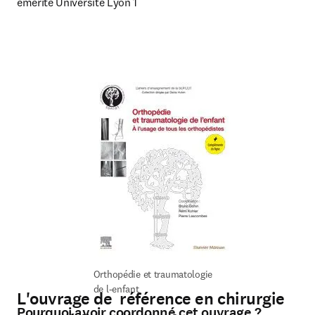
émérite Université Lyon 1
Orthopédie et traumatologie 
de l-enfant
L'ouvrage de référence en chirurgie
Pourquoi avoir coordonné cet ouvrage ?