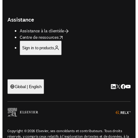
Assistance
Assistance à la clientèle
opens in new tab/window
Centre de ressources
Sign in to products
LinkedIn S’ouv
Twitter S’ou
Facebook 
YouTub
Global | English
ope
Copyright © 2026 Elsevier, ses concédants et contributeurs. Tous droits
réservés, y compris ceux relatifs à l'exploration de textes et de données, à la