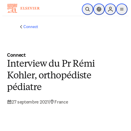
Passer au contenu principal
Ouvrir la recherche
Sélecteur de locali
Sign in to p
menu
Connect
Connect
Interview du Pr Rémi
Kohler, orthopédiste
pédiatre
27 septembre 2021
|
France