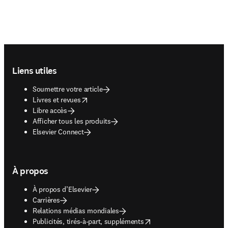
Footer navigation
Liens utiles
Soumettre votre article
opens in new tab/window
Livres et revues
Libre accès
Afficher tous les produits
Elsevier Connect
À propos
À propos d’Elsevier
Carrières
Relations médias mondiales
opens in new tab/window
Publicités, tirés-à-part, suppléments