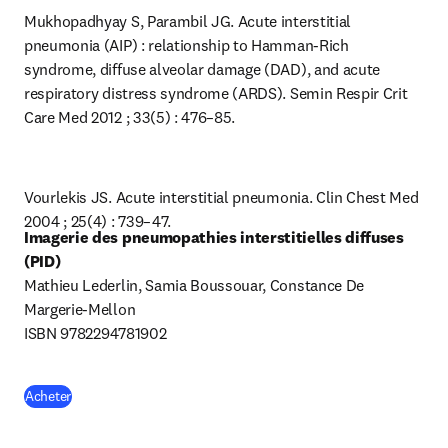
Mukhopadhyay S, Parambil JG. Acute interstitial 
pneumonia (AIP) : relationship to Hamman-Rich 
syndrome, diffuse alveolar damage (DAD), and acute 
respiratory distress syndrome (ARDS). Semin Respir Crit 
Care Med 2012 ; 33(5) : 476–85.
Vourlekis JS. Acute interstitial pneumonia. Clin Chest Med 
2004 ; 25(4) : 739–47.
Imagerie des pneumopathies interstitielles diffuses 
(PID)
Mathieu Lederlin, Samia Boussouar, Constance De 
Margerie-Mellon

ISBN
9782294781902 
(
S’ouvre dans une nouvelle fenêtre
)
Acheter