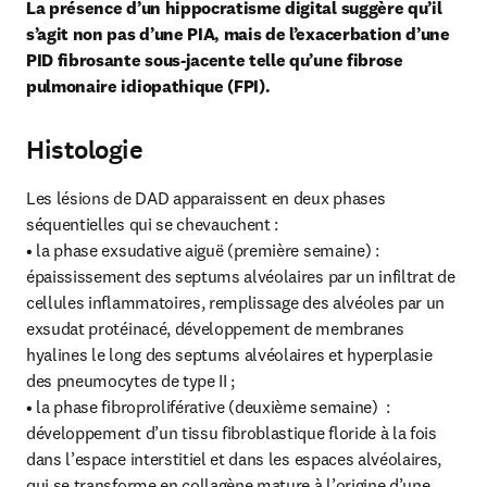
La présence d’un hippocratisme digital suggère qu’il 
s’agit non pas d’une PIA, mais de l’exacerbation d’une 
PID fibrosante sous-jacente telle qu’une fibrose 
pulmonaire idiopathique (FPI).
Histologie
Les lésions de DAD apparaissent en deux phases 
séquentielles qui se chevauchent :

• la phase exsudative aiguë (première semaine) : 
épaississement des septums alvéolaires par un infiltrat de 
cellules inflammatoires, remplissage des alvéoles par un 
exsudat protéinacé, développement de membranes 
hyalines le long des septums alvéolaires et hyperplasie 
des pneumocytes de type II ;

• la phase fibroproliférative (deuxième semaine)  : 
développement d’un tissu fibroblastique floride à la fois 
dans l’espace interstitiel et dans les espaces alvéolaires, 
qui se transforme en collagène mature à l’origine d’une 