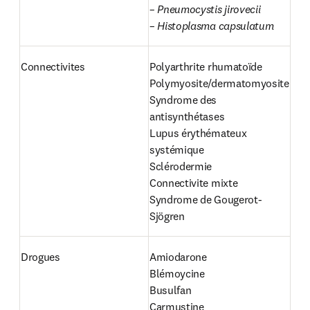
– 
Pneumocystis jirovecii

– Histoplasma capsulatum
Connectivites
Polyarthrite rhumatoïde

Polymyosite/dermatomyosite

Syndrome des 
antisynthétases

Lupus érythémateux 
systémique

Sclérodermie

Connectivite mixte

Syndrome de Gougerot-
Sjögren
Drogues
Amiodarone

Blémoycine

Busulfan

Carmustine
