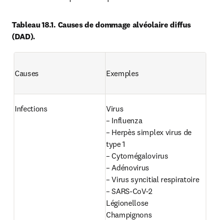
Tableau 18.1. Causes de dommage alvéolaire diffus 
(DAD).
Causes
Exemples
Infections
Virus

– Influenza

– Herpès simplex virus de 
type 1

– Cytomégalovirus

– Adénovirus

– Virus syncitial respiratoire

– SARS-CoV-2

Légionellose

Champignons
