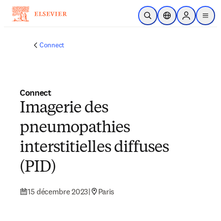
Passer au contenu principal
Ouvrir la recherche
Sélecteur de locali
Sign in to p
menu
Connect
Connect
Imagerie des
pneumopathies
interstitielles diffuses
(PID)
15 décembre 2023
|
Paris