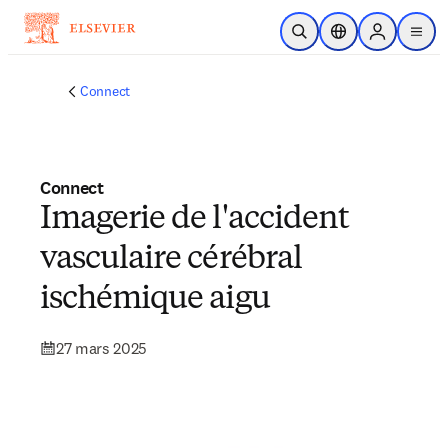
Passer au contenu principal
Ouvrir la recherche
Sélecteur de locali
Sign in to p
menu
Connect
Connect
Imagerie de l'accident
vasculaire cérébral
ischémique aigu
27 mars 2025