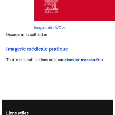
opens in new tab/window
Imagerie de l'AVC
Découvrez la collection 
Imagerie médicale pratique
opens 
Toutes nos publications sont sur 
elsevier-masson.fr
Footer navigation
Liens utiles