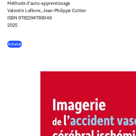
Méthode d'auto-apprentissage

Valentin Lefèvre, Jean-Philippe Cottier

ISBN 9782294788048

2025
(
S’ouvre dans une nouvelle fenêtre
)
Acheter