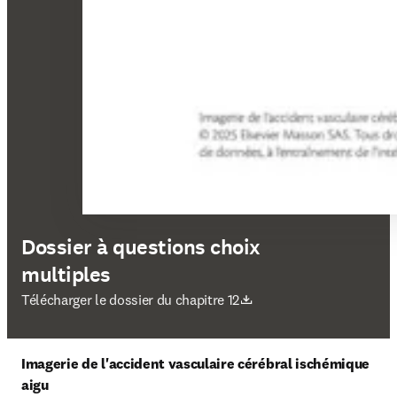
Dossier à questions choix
multiples
S’ouvre dans une nouvelle fenêtre
Télécharger le dossier du chapitre 12
Imagerie de l'accident vasculaire cérébral ischémique 
aigu