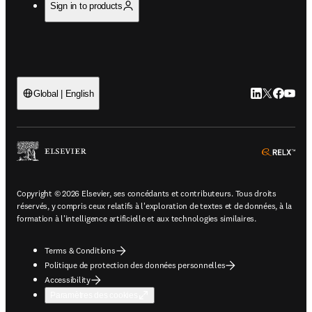
Sign in to products
LinkedIn S’ouv
Twitter S’ou
Facebook 
YouTub
Global | English
ope
Copyright © 2026 Elsevier, ses concédants et contributeurs. Tous droits
réservés, y compris ceux relatifs à l'exploration de textes et de données, à la
formation à l'intelligence artificielle et aux technologies similaires.
Terms & Conditions
Politique de protection des données personnelles
Accessibility
Paramètres des cookies