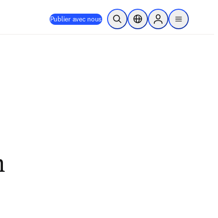
Publier avec nous
Ouvrir la recherche
Sélecteur de localisation
Sign in to products
menu
n