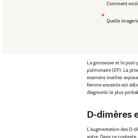
Comment exclur
Quelle imagerie
La grossesse et le post
pulmonaire (EP). La prise
examens inutiles exposan
femme enceinte est délica
diagnostic le plus proba
D-dimères e
L’augmentation des D-dim
autre. Dans ce contexte,