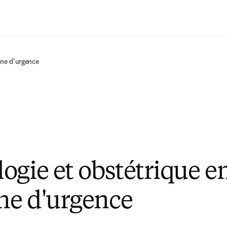
Passer au contenu principal
ine d'urgence
ogie et obstétrique e
ne d'urgence