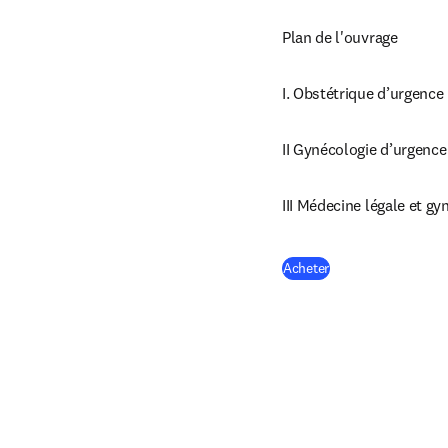
Plan de l'ouvrage
I. Obstétrique d’urgence
II Gynécologie d’urgence
III Médecine légale et g
(
S’ouvre dans une n
Acheter