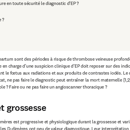
e en toute sécurité le diagnostic d’EP ?
 ?
-partum sont des périodes à risque de thrombose veineuse profonde
 en charge d’une suspicion clinique d’EP doit reposer sur des indice
t le fœtus aux radiations et aux produits de contrastes iodés. Le 
t, ne pas faire le diagnostic peut entraîner la mort maternelle [1,2].
ble ? Faire ou ne pas faire un angioscanner thoracique ?
t grossesse
ères est progressive et physiologique durant la grossesse et var
 les D-dimères ont peu de valeur diagnostique. Leur interprétation 