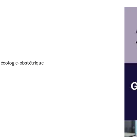
ynécologie-obstétrique
ouvelle fenêtre
)