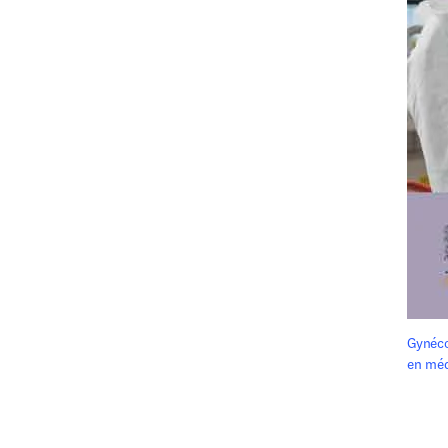
Gynéco
en méd