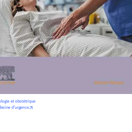
logie et obstétrique 
opens in new tab/window
ecine d'urgence