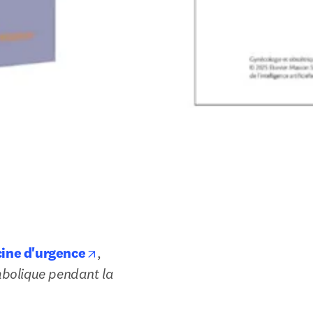
opens in new tab/window
cine d'urgence
, 
olique pendant la 