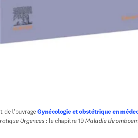
t de l'ouvrage 
Gynécologie et obstétrique en méde
ratique Urgences 
: le chapitre 19 
Maladie thromboemb
 