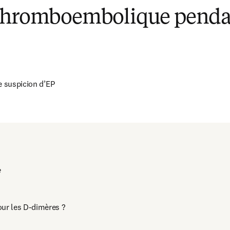
thromboembolique penda
 suspicion d’EP

e
our les D-dimères ?