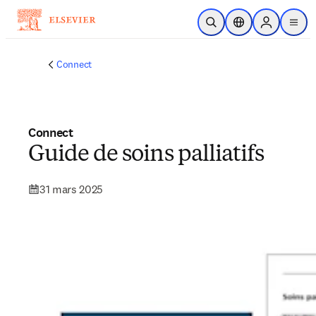
Passer au contenu principal
Ouvrir la recherche
Sélecteur de locali
Sign in to p
menu
Connect
Connect
Guide de soins palliatifs
31 mars 2025