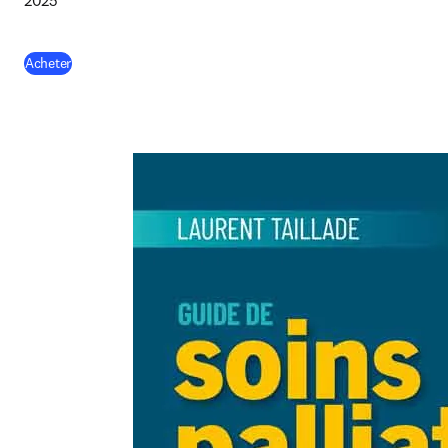
2025
(
S’ouvre dans une nouvelle fenêtre
)
Acheter