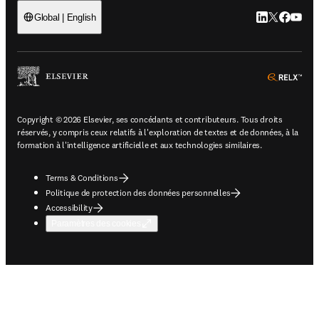
LinkedIn S’ouv
Twitter S’ou
Facebook 
YouTub
Global | English
ope
Copyright © 2026 Elsevier, ses concédants et contributeurs. Tous droits
réservés, y compris ceux relatifs à l'exploration de textes et de données, à la
formation à l'intelligence artificielle et aux technologies similaires.
Terms & Conditions
Politique de protection des données personnelles
Accessibility
Paramètres des cookies