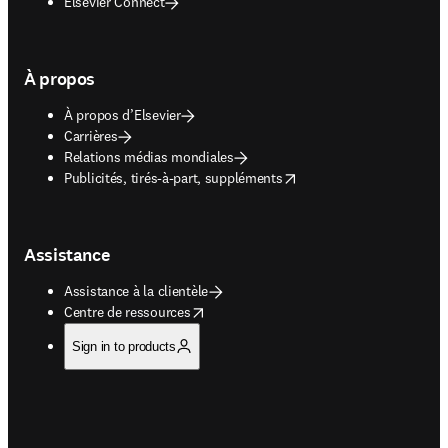
Elsevier Connect
À propos
À propos d’Elsevier
Carrières
Relations médias mondiales
opens in new tab/window
Publicités, tirés-à-part, suppléments
Assistance
Assistance à la clientèle
opens in new tab/window
Centre de ressources
Sign in to products