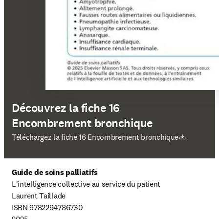
Découvrez la fiche 16
Encombrement bronchique
S’ouvre dans une nouvelle fenêtre
Téléchargez la fiche 16 Encombrement bronchique
Guide de soins palliatifs
L'intelligence collective au service du patient

Laurent Taillade

ISBN 9782294786730
