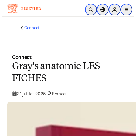
Passer au contenu principal
Ouvrir la recherche
Sélecteur de locali
Sign in to p
menu
Connect
Connect
Gray's anatomie LES
FICHES
31 juillet 2025
|
France