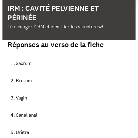
IRM : CAVITÉ PELVIENNE ET
PÉRINÉE
S’ouvre dans une nouvelle fenêtre
Téléchargez l'IRM et identifiez les structures
Réponses au verso de la fiche
Sacrum
Rectum
Vagin
Canal anal
Urètre