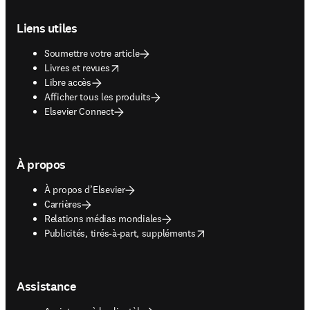
Footer navigation
Liens utiles
Soumettre votre article
opens in new tab/window
Livres et revues
Libre accès
Afficher tous les produits
Elsevier Connect
À propos
À propos d’Elsevier
Carrières
Relations médias mondiales
opens in new tab/window
Publicités, tirés-à-part, suppléments
Assistance