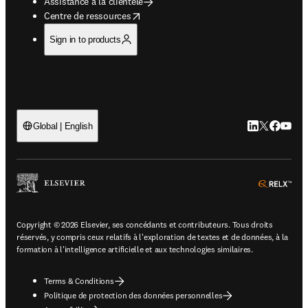
Assistance à la clientèle
opens in new tab/window
Centre de ressources
Sign in to products
LinkedIn S’ouv
Twitter S’ou
Facebook 
YouTub
Global | English
ope
Copyright © 2026 Elsevier, ses concédants et contributeurs. Tous droits
réservés, y compris ceux relatifs à l'exploration de textes et de données, à la
formation à l'intelligence artificielle et aux technologies similaires.
Terms & Conditions
Politique de protection des données personnelles