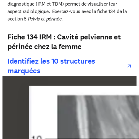
diagnostique (IRM et TDM) permet de visualiser leur 
aspect radiologique.  Exercez-vous avec la fiche 134 de la 
section 5 
Pelvis et périnée
.
Fiche 134 IRM : Cavité pelvienne et
périnée chez la femme
op
Identifiez les 10 structures
marquées