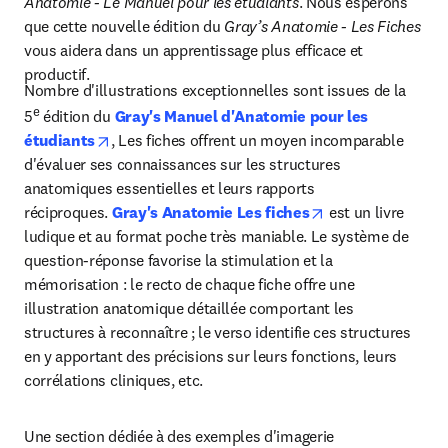
Anatomie - Le Manuel pour les étudiants
. Nous espérons 
que cette nouvelle édition du 
Gray’s Anatomie - Les Fiches
vous aidera dans un apprentissage plus efficace et 
productif. 
Nombre d'illustrations exceptionnelles sont issues de la 
e
5
 édition du 
Gray's Manuel d'Anatomie pour les 
opens in new tab/window
étudiants
, Les fiches offrent un moyen incomparable 
d'évaluer ses connaissances sur les structures 
anatomiques essentielles et leurs rapports 
opens in new tab
réciproques. 
Gray's Anatomie Les fiches
 est un livre 
ludique et au format poche très maniable. Le système de 
question-réponse favorise la stimulation et la 
mémorisation : le recto de chaque fiche offre une 
illustration anatomique détaillée comportant les 
structures à reconnaître ; le verso identifie ces structures 
en y apportant des précisions sur leurs fonctions, leurs 
corrélations cliniques, etc.
Une section dédiée à des exemples d'imagerie 