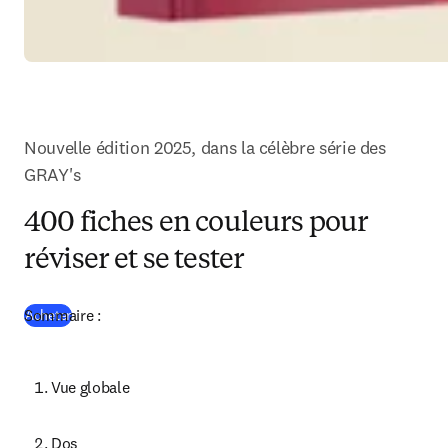
Nouvelle édition 2025, dans la célèbre série des 
GRAY's
400 fiches en couleurs pour
réviser et se tester
Sommaire : 
(
S’ouvre dans une nouvelle fenêtre
)
Acheter
Vue globale
Dos