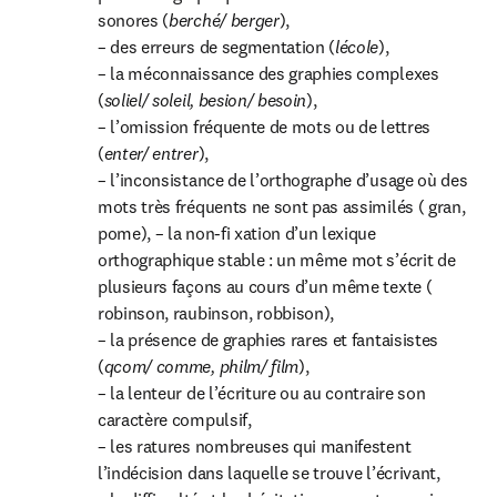
sonores (
berché/ berger
),

– des erreurs de segmentation (
lécole
),

– la méconnaissance des graphies complexes 
(
soliel/ soleil, besion/ besoin
),

– l’omission fréquente de mots ou de lettres 
(
enter/ entrer
),

– l’inconsistance de l’orthographe d’usage où des 
mots très fréquents ne sont pas assimilés ( gran, 
pome), – la non-fi xation d’un lexique 
orthographique stable : un même mot s’écrit de 
plusieurs façons au cours d’un même texte ( 
robinson, raubinson, robbison),

– la présence de graphies rares et fantaisistes 
(
qcom/ comme, philm/ film
),

– la lenteur de l’écriture ou au contraire son 
caractère compulsif,

– les ratures nombreuses qui manifestent 
l’indécision dans laquelle se trouve l’écrivant,
