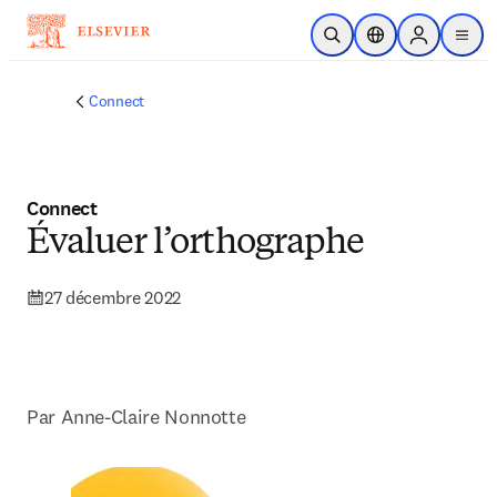
Passer au contenu principal
Ouvrir la recherche
Sélecteur de locali
Sign in to p
menu
Connect
Connect
Évaluer l’orthographe
27 décembre 2022
Par Anne-Claire Nonnotte