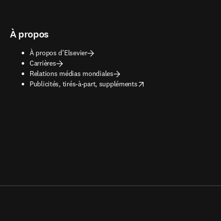
À propos
À propos d’Elsevier
Carrières
Relations médias mondiales
opens in new tab/window
Publicités, tirés-à-part, suppléments