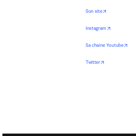
opens in new 
Son site
opens in ne
Instagram
ope
Sa chaine Youtube
opens in new 
Twitter