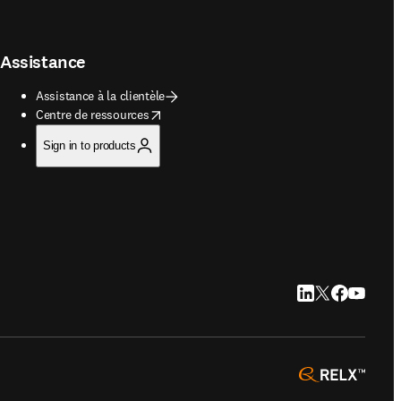
Assistance
Assistance à la clientèle
opens in new tab/window
Centre de ressources
Sign in to products
LinkedIn S’ouvre d
Twitter S’ouvre 
Facebook S’o
YouTube S
opens 