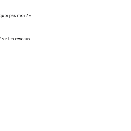
rquoi pas moi ? »
rer les réseaux 
in new tab/window