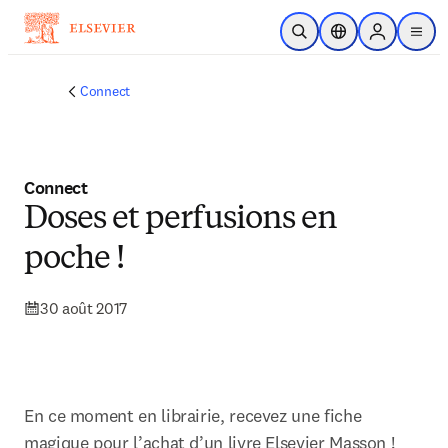
Passer au contenu principal
Ouvrir la recherche
Sélecteur de locali
Sign in to p
menu
Connect
Connect
Doses et perfusions en
poche !
30 août 2017
En ce moment en librairie, recevez une fiche 
magique pour l’achat d’un livre Elsevier Masson !
