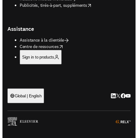
opens in new tab/window
Publicités, tirés-à-part, suppléments
Assistance
Assistance à la clientèle
opens in new tab/window
Centre de ressources
Sign in to products
LinkedIn S’ouv
Twitter S’ou
Facebook 
YouTub
Global | English
ope