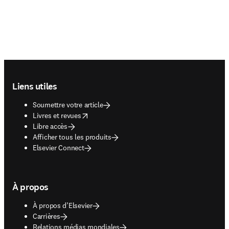
Footer navigation
Liens utiles
Soumettre votre article
opens in new tab/window
Livres et revues
Libre accès
Afficher tous les produits
Elsevier Connect
À propos
À propos d’Elsevier
Carrières
Relations médias mondiales