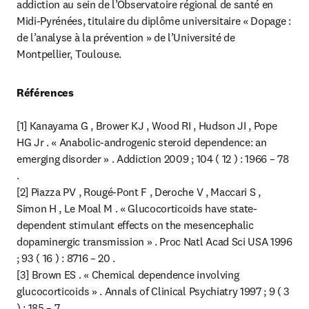
addiction au sein de l’Observatoire régional de santé en 
Midi-Pyrénées, titulaire du diplôme universitaire « Dopage : 
de l’analyse à la prévention » de l’Université de 
Montpellier, Toulouse.
Références
[1] Kanayama G , Brower KJ , Wood RI , Hudson JI , Pope 
HG Jr . « Anabolic-androgenic steroid dependence: an 
emerging disorder » . Addiction 2009 ; 104 ( 12 ) : 1966 – 78 
.

[2] Piazza PV , Rougé-Pont F , Deroche V , Maccari S , 
Simon H , Le Moal M . « Glucocorticoids have state-
dependent stimulant effects on the mesencephalic 
dopaminergic transmission » . Proc Natl Acad Sci USA 1996 
; 93 ( 16 ) : 8716 – 20 .

[3] Brown ES . « Chemical dependence involving 
glucocorticoids » . Annals of Clinical Psychiatry 1997 ; 9 ( 3 
) : 185 – 7 .
