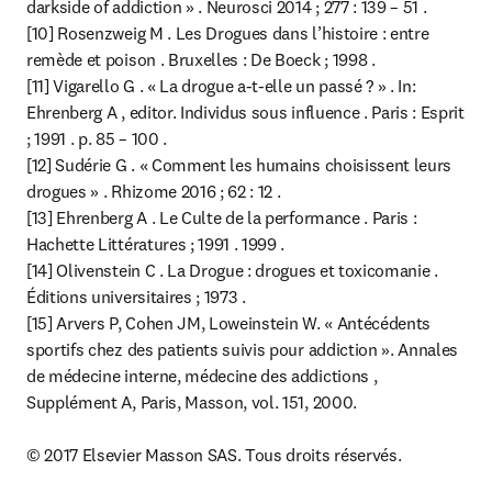
darkside of addiction » . Neurosci 2014 ; 277 : 139 – 51 .

[10] Rosenzweig M . Les Drogues dans l’histoire : entre 
remède et poison . Bruxelles : De Boeck ; 1998 .

[11] Vigarello G . « La drogue a-t-elle un passé ? » . In: 
Ehrenberg A , editor. Individus sous influence . Paris : Esprit 
; 1991 . p. 85 – 100 .

[12] Sudérie G . « Comment les humains choisissent leurs 
drogues » . Rhizome 2016 ; 62 : 12 .

[13] Ehrenberg A . Le Culte de la performance . Paris : 
Hachette Littératures ; 1991 . 1999 .

[14] Olivenstein C . La Drogue : drogues et toxicomanie . 
Éditions universitaires ; 1973 .

[15] Arvers P, Cohen JM, Loweinstein W. « Antécédents 
sportifs chez des patients suivis pour addiction ». Annales 
de médecine interne, médecine des addictions , 
Supplément A, Paris, Masson, vol. 151, 2000.

© 2017 Elsevier Masson SAS. Tous droits réservés.