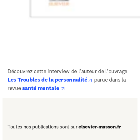
Découvrez cette interview de l'auteur de l'ouvrage 
opens in new tab/w
Les Troubles de la personnalité
 parue dans la 
opens in new tab/window
revue 
santé mentale 
Toutes nos publications sont sur 
elsevier-masson.fr