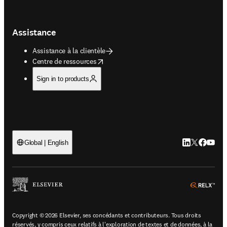
Assistance
Assistance à la clientèle
opens in new tab/window
Centre de ressources
Sign in to products
LinkedIn S’ouv
Twitter S’ou
Facebook 
YouTub
Global | English
ope
Copyright © 2026 Elsevier, ses concédants et contributeurs. Tous droits
réservés, y compris ceux relatifs à l'exploration de textes et de données, à la