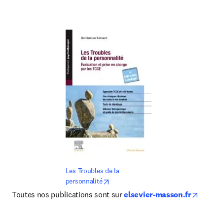
Les Troubles de la 
opens in new tab/window
personnalité
opens 
Toutes nos publications sont sur 
elsevier-masson.fr