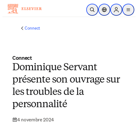
Passer au contenu principal
Ouvrir la recherche
Sélecteur de locali
Sign in to p
menu
Connect
Connect
Dominique Servant
présente son ouvrage sur
les troubles de la
personnalité
4 novembre 2024