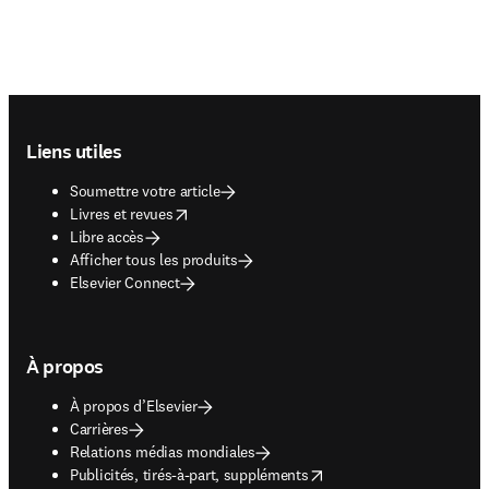
Footer navigation
Liens utiles
Soumettre votre article
opens in new tab/window
Livres et revues
Libre accès
Afficher tous les produits
Elsevier Connect
À propos
À propos d’Elsevier
Carrières
Relations médias mondiales
opens in new tab/window
Publicités, tirés-à-part, suppléments