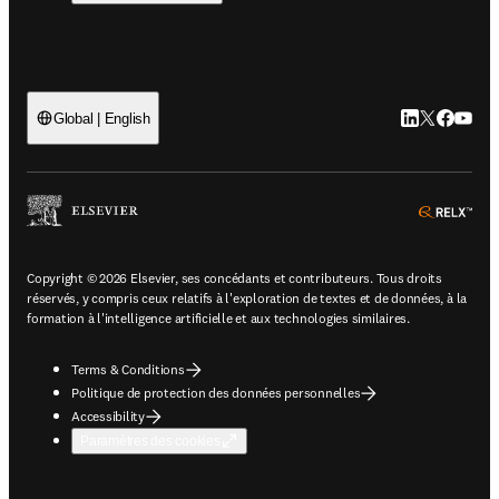
LinkedIn S’ouv
Twitter S’ou
Facebook 
YouTub
Global | English
ope
Copyright © 2026 Elsevier, ses concédants et contributeurs. Tous droits
réservés, y compris ceux relatifs à l'exploration de textes et de données, à la
formation à l'intelligence artificielle et aux technologies similaires.
Terms & Conditions
Politique de protection des données personnelles
Accessibility
Paramètres des cookies