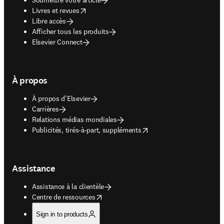
opens in new tab/window
Livres et revues
Libre accès
Afficher tous les produits
Elsevier Connect
À propos
À propos d’Elsevier
Carrières
Relations médias mondiales
opens in new tab/window
Publicités, tirés-à-part, suppléments
Assistance
Assistance à la clientèle
opens in new tab/window
Centre de ressources
Sign in to products