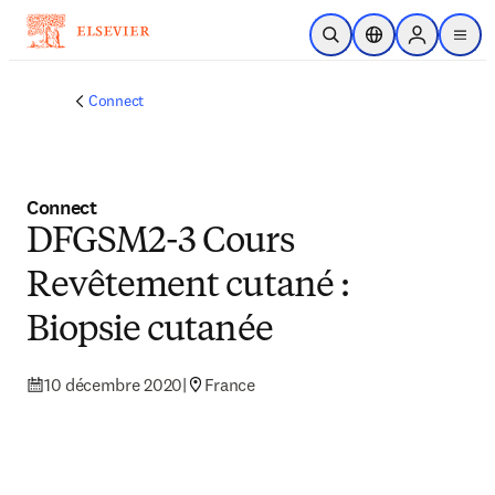
Passer au contenu principal
Ouvrir la recherche
Sélecteur de locali
Sign in to p
menu
Connect
Connect
DFGSM2-3 Cours
Revêtement cutané :
Biopsie cutanée
10 décembre 2020
|
France