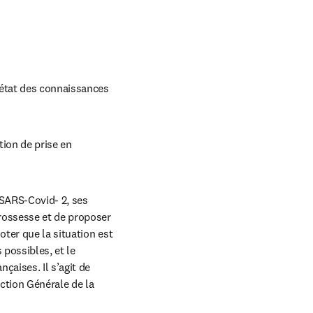
état des connaissances 
ion de prise en 
new tab/window
SARS-Covid- 2, ses 
rossesse et de proposer 
ter que la situation est 
possibles, et le 
aises. Il s’agit de 
tion Générale de la 