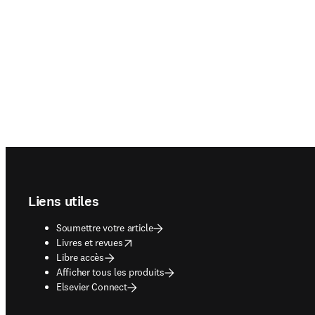
Footer navigation
Liens utiles
Soumettre votre article
opens in new tab/window
Livres et revues
Libre accès
Afficher tous les produits
Elsevier Connect