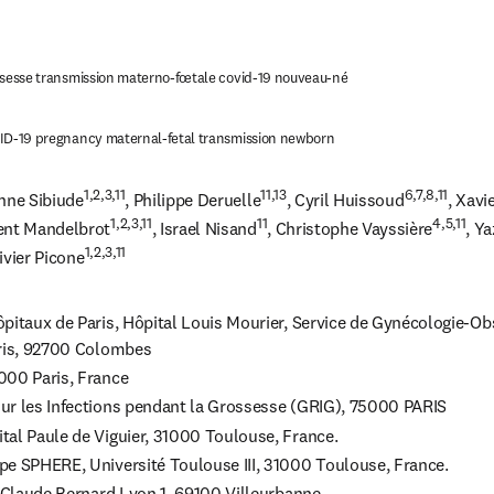
D-19 pregnancy maternal-fetal transmission newborn
1,2,3,11
11,13
6,7,8,11
anne Sibiude
, Philippe Deruelle
, Cyril Huissoud
, Xavi
1,2,3,11
11
4,5,11
rent Mandelbrot
, Israel Nisand
, Christophe Vayssière
, Y
1,2,3,11
livier Picone
pitaux de Paris, Hôpital Louis Mourier, Service de Gynécologie-Ob