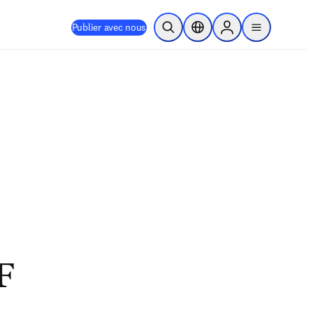
Publier avec nous
Ouvrir la recherche
Sélecteur de localisation
Sign in to products
menu
F