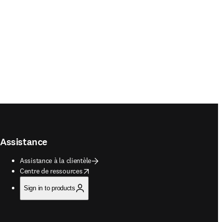
Assistance
Assistance à la clientèle
opens in new tab/window
Centre de ressources
Sign in to products