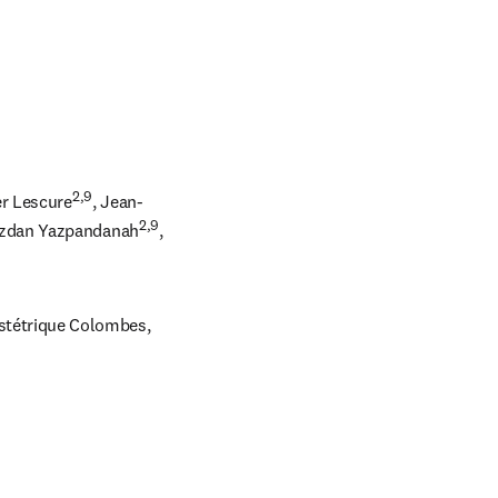
2,9
er Lescure
, Jean-
2,9
azdan Yazpandanah
, 
stétrique Colombes, 