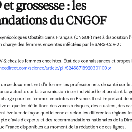
et grossesse : les
ndations du CNGOF
 Gynécologues Obstétriciens Français (CNGOF) met à disposition l’
en charge des femmes enceintes inféctées par le SARS-CoV-2 :
V-2 chez les femmes enceintes. État des connaissances et proposit
opens in 
encedirect.com/science/article/pii/S2468718920301100
on de ce document est d’informer les professionnels de santé sur le 
ce actuelle sur la transmission inter individuelle et pendant la g
 charge pour les femmes enceintes en France. Il est important de no
ve et que les définitions des zones à risques, des clusters, des cas 
 évoluer de façon quotidienne et selon les différentes régions franç
te d’avis d’experts et des recommandations nationales de la Direc
ue France disponibles au moment de la rédaction de ces lignes.