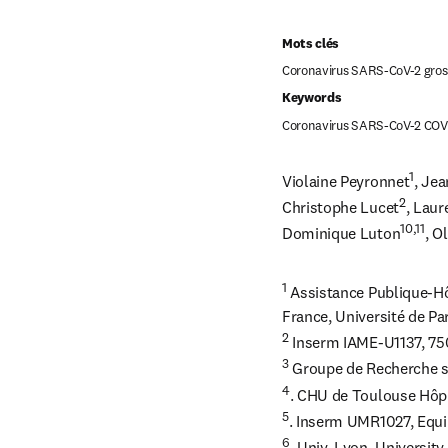
Mots clés
Keywords
Coronavirus SARS-CoV-2 COVI
1
Violaine Peyronnet
, Je
2
Christophe Lucet
, Lau
10,11
Dominique Luton
, O
1
 Assistance Publique-Hô
2
3
4
5
6