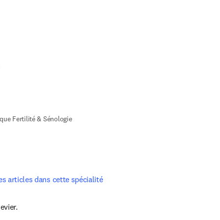
que Fertilité & Sénologie
pens in new tab/window
 articles dans cette spécialité
evier.