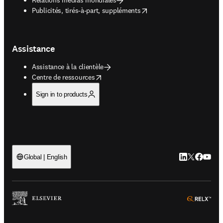
opens in new tab/window
Publicités, tirés-à-part, suppléments
Assistance
Assistance à la clientèle
opens in new tab/window
Centre de ressources
Sign in to products
LinkedIn S’ouv
Twitter S’ou
Facebook 
YouTub
Global | English
ope