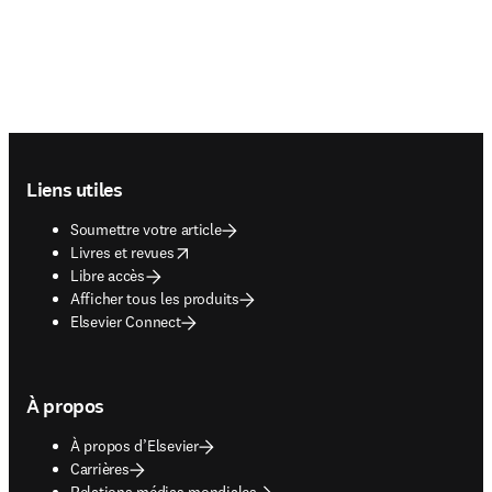
Footer navigation
Liens utiles
Soumettre votre article
opens in new tab/window
Livres et revues
Libre accès
Afficher tous les produits
Elsevier Connect
À propos
À propos d’Elsevier
Carrières
Relations médias mondiales