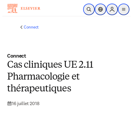
Passer au contenu principal
Ouvrir la recherche
Sélecteur de locali
Sign in to p
menu
Connect
Connect
Cas cliniques UE 2.11
Pharmacologie et
thérapeutiques
16 juillet 2018