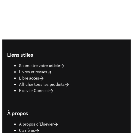
Footer navigation
Liens utiles
Soumettre votre article
opens in new tab/window
Livres et revues
Libre accès
Afficher tous les produits
Elsevier Connect
À propos
À propos d’Elsevier
Carrières