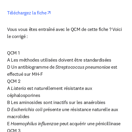
opens in new tab/window
Téléchargez la fiche
Vous vous êtes entraîné avec le QCM de cette fiche ? Voici 
le corrigé :
QCM 1

A Les méthodes utilisées doivent être standardisées

D Un antibiogramme de 
Streptococcus pneumoniae
 est 
effectué sur MH-F

QCM 2

A 
Listeria 
est naturellement résistante aux 
céphalosporines

B Les aminosides sont inactifs sur les anaérobies

D 
Escherichia coli
 présente une résistance naturelle aux 
macrolides

E 
Haemophilus influenzae 
peut acquérir une pénicillinase

QCM 3
