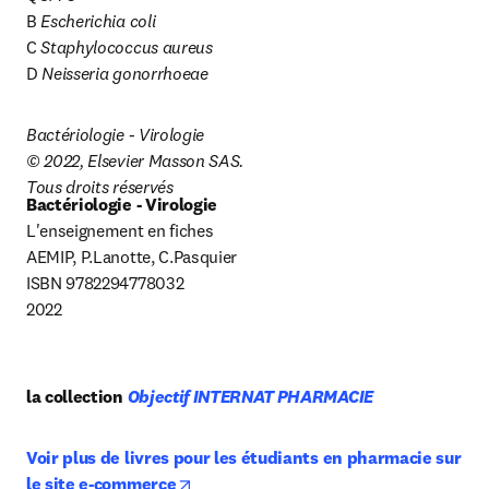
B 
Escherichia coli
C 
Staphylococcus aureus
D 
Neisseria gonorrhoeae
Bactériologie - Virologie
© 2022, Elsevier Masson SAS.

Tous droits réservés
Bactériologie - Virologie
L'enseignement en fiches

AEMIP, P.Lanotte, C.Pasquier

ISBN 9782294778032

2022
la collection 
Objectif INTERNAT PHARMACIE
Voir plus de livres pour les étudiants en pharmacie sur 
opens in new tab/window
le site e-commerce