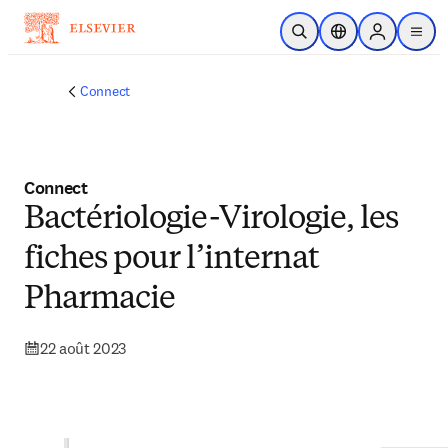
Passer au contenu principal
Ouvrir la recherche
Sélecteur de locali
Sign in to p
menu
Connect
Connect
Bactériologie-Virologie, les
fiches pour l’internat
Pharmacie
22 août 2023