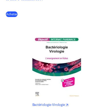
(
S’ouvre dans une nouvelle fenêtre
)
Acheter
opens in new tab/window
Bactériologie-Virologie