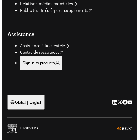
Relations médias mondiales
opens in new tab/window
Publicités, tirés-à-part, suppléments
Assistance
Assistance à la clientèle
opens in new tab/window
Centre de ressources
Sign in to products
LinkedIn S’ouv
Twitter S’ou
Facebook 
YouTub
Global | English
ope