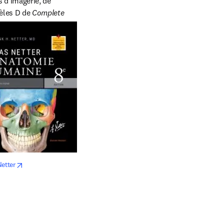
 d'imagerie, de 
èles D de 
Complete 
opens in new tab/window
Netter