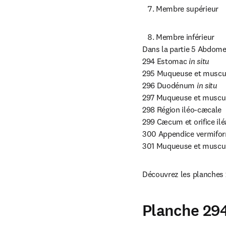
Membre supérieur
Membre inférieur
Dans la partie 5 Abdomen,
294 Estomac 
in situ
295 Muqueuse et muscul
296 Duodénum 
in situ
297 Muqueuse et musculeu
298 Région iléo-cæcale 

299 Cæcum et orifice iléa
300 Appendice vermifor
301 Muqueuse et muscul
Découvrez les planches 
Planche 29