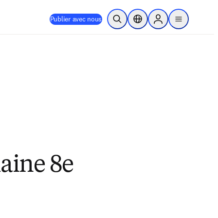
Publier avec nous
Ouvrir la recherche
Sélecteur de localisation
Sign in to products
menu
aine 8e