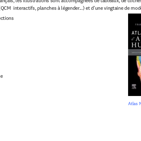
ançais, les illustrations sont accompagnées de tableaux, de clichés
CM  interactifs, planches à légender...) et d'une vingtaine de mod
ections
le
Atlas 