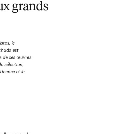
ux grands
tes, le 
chado est 
s de ces œuvres 
a sélection, 
tinence et le 
 in new tab/window