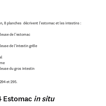
 8 planches  décrivent l'estomac et les intestins : 

euse de l'estomac 

se de l'intestin grêle 

l 

me 

euse du gros intestin
294 et 295.
4 Estomac
in situ