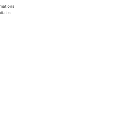
mations 
itales
ow