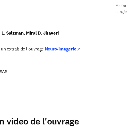
Malfor
congén
L. Salzman, Miral D. Jhaveri
opens in new tab/wind
un extrait de l'ouvrage 
Neuro-imagerie
 SAS.
n video de l'ouvrage