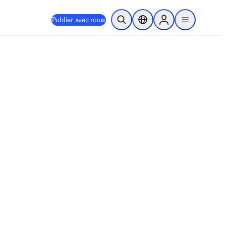
Publier avec nous
Ouvrir la recherche
Sélecteur de localisation
Sign in to products
menu