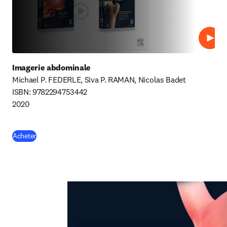
Lire
Imagerie abdominale
Michael P. FEDERLE, Siva P. RAMAN, Nicolas Badet

ISBN: 9782294753442

2020
(
S’ouvre dans une nouvelle fenêtre
)
Acheter