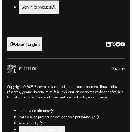
Sign in to products
LinkedIn S’ouv
Twitter S’ou
Facebook 
YouTub
Global | English
ope
Copyright © 2026 Elsevier, ses concédants et contributeurs. Tous droits
réservés, y compris ceux relatifs à l'exploration de textes et de données, à la
formation à l'intelligence artificielle et aux technologies similaires.
Terms & Conditions
Politique de protection des données personnelles
Accessibility
Paramètres des cookies