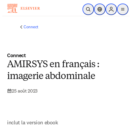
Passer au contenu principal
Ouvrir la recherche
Sélecteur de locali
Sign in to p
menu
Connect
Connect
AMIRSYS en français :
imagerie abdominale
25 août 2023
inclut la version ebook