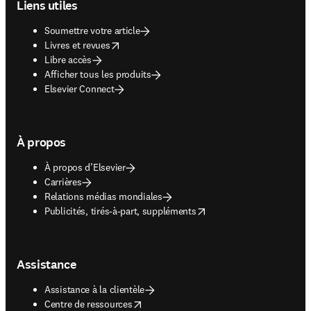
Liens utiles
Soumettre votre article
opens in new tab/window
Livres et revues
Libre accès
Afficher tous les produits
Elsevier Connect
À propos
À propos d’Elsevier
Carrières
Relations médias mondiales
opens in new tab/window
Publicités, tirés-à-part, suppléments
Assistance
Assistance à la clientèle
opens in new tab/window
Centre de ressources