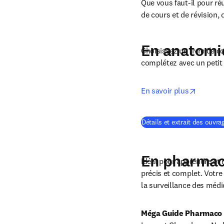
Que vous faut-il pour réu
de cours et de révision, 
En anatomi
Choisissez un livre de c
complétez avec un petit
opens i
En savoir plus
Détails et extrait des ouvra
En pharmaco
Idéal pour apprendre et r
précis et complet. Votre 
la surveillance des méd
Méga Guide Pharmaco 