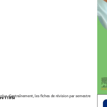
 plus d'entraînement, les fiches de révision par semestre
 1 ! IFSI