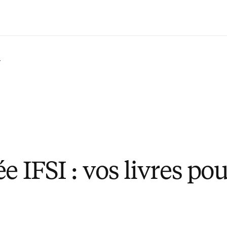
Passer au contenu principal
r
e IFSI : vos livres po