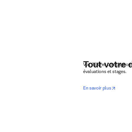
Tout votre 
Vos 3 livres compagnons
évaluations et stages.
opens i
En savoir plus