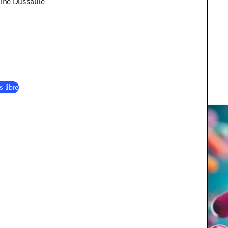
ine Dussaule

tab/window
(
S’ouvre dans une nouvelle fenêtre
)
s libre