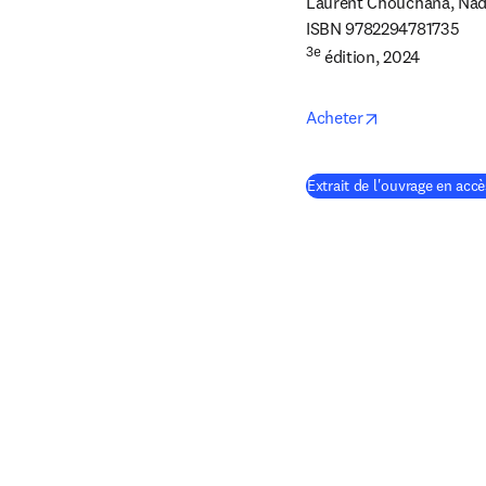
Laurent Chouchana, Nad
3e
 édition, 2024
opens in new 
Acheter
Extrait de l'ouvrage en accè