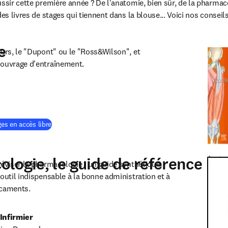
ssir cette première année ? De l'anatomie, bien sûr, de la pharmacol
des livres de stages qui tiennent dans la blouse... Voici nos conseils
e
ours, le "Dupont" ou le "Ross&Wilson", et 
 ouvrage d'entraînement.
n new tab/window
(
S’ouvre dans une nouvelle fenêtre
)
ges en accès libre
logie, le guide de référence
Anato
éviser la pharmacologie : un guide synthétique, 
outil indispensable à la bonne administration et à 
icaments.
Infirmier