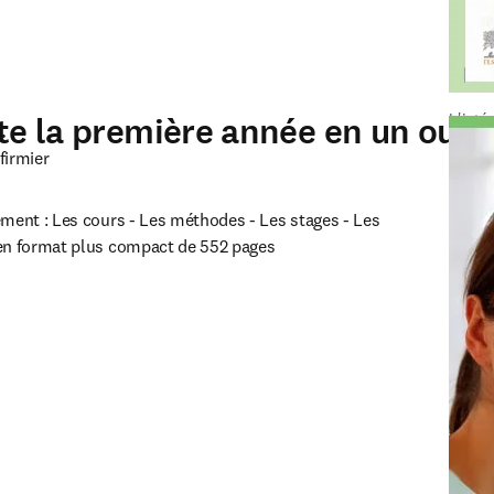
te la première année en un ouvr
L'intég
firmier
ment : Les cours - Les méthodes - Les stages - Les 
en format plus compact de 552 pages 
ouvelle fenêtre
)