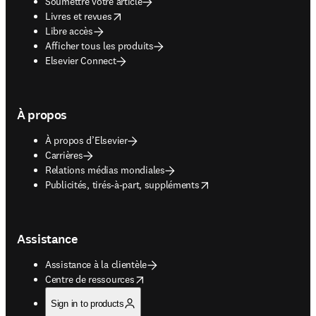
Soumettre votre article
opens in new tab/window
Livres et revues
Libre accès
Afficher tous les produits
Elsevier Connect
À propos
À propos d’Elsevier
Carrières
Relations médias mondiales
opens in new tab/window
Publicités, tirés-à-part, suppléments
Assistance
Assistance à la clientèle
opens in new tab/window
Centre de ressources
Sign in to products