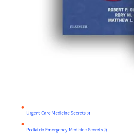
opens in new tab/wi
Urgent Care Medicine Secrets
opens in ne
Pediatric Emergency Medicine Secrets