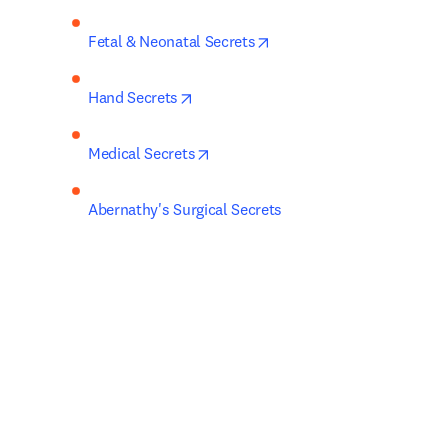
opens in new tab/window
Fetal & Neonatal Secrets
opens in new tab/window
Hand Secrets
opens in new tab/window
Medical Secrets
Abernathy's Surgical Secrets