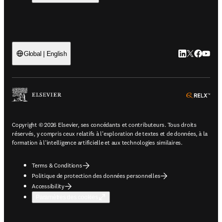
LinkedIn S’ouv
Twitter S’ou
Facebook 
YouTub
Global | English
ope
Copyright © 2026 Elsevier, ses concédants et contributeurs. Tous droits
réservés, y compris ceux relatifs à l'exploration de textes et de données, à la
formation à l'intelligence artificielle et aux technologies similaires.
Terms & Conditions
Politique de protection des données personnelles
Accessibility
Paramètres des cookies