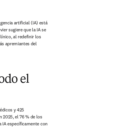
ncia artificial (IA) está 
ier sugiere que la IA se 
ico, al redefinir los 
más apremiantes del 
odo el
édicos y 425 
 2025, el 76 % de los 
a IA específicamente con 