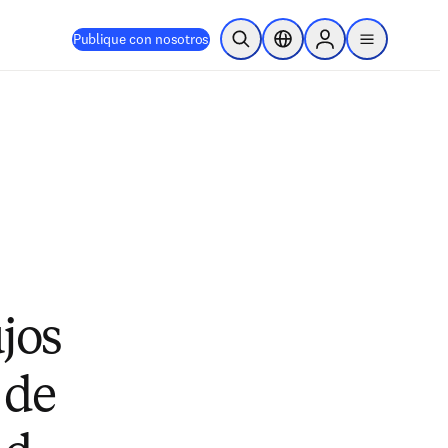
Publique con nosotros
Abrir búsqueda
Selector de ubicación
Sign in to products
menu
jos
 de