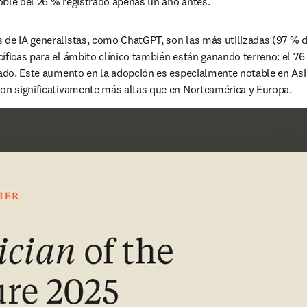
 doble del 26 % registrado apenas un año antes.
de IA generalistas, como ChatGPT, son las más utilizadas (97 % de
íficas para el ámbito clínico también están ganando terreno: el 76
bado. Este aumento en la adopción es especialmente notable en Asia
son significativamente más altas que en Norteamérica y Europa.