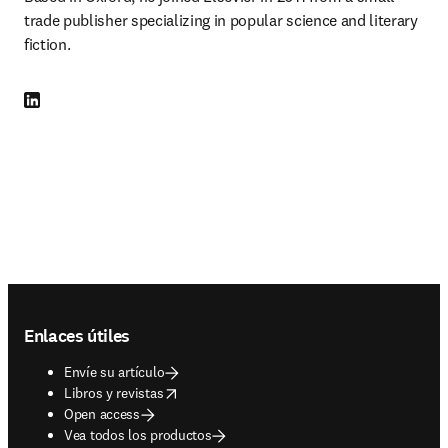
trade publisher specializing in popular science and literary 
fiction.
LinkedIn se abre en una nueva pestaña/ventana
Footer navigation
Enlaces útiles
Envíe su artículo
opens in new tab/window
Libros y revistas
Open access
Vea todos los productos