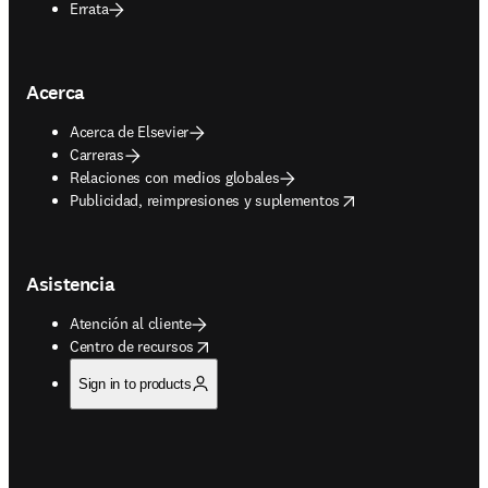
Errata
Acerca
Acerca de Elsevier
Carreras
Relaciones con medios globales
opens in new tab/window
Publicidad, reimpresiones y suplementos
Asistencia
Atención al cliente
opens in new tab/window
Centro de recursos
Sign in to products