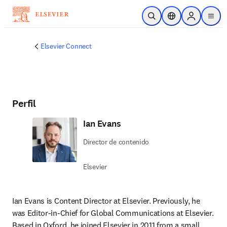
Saltar al contenido principal
Abrir búsqueda
Selector de ubicac
Sign in to p
menu
Elsevier Connect
Perfil
Ian Evans
Director de contenido
Elsevier
Ian Evans is Content Director at Elsevier. Previously, he 
was Editor-in-Chief for Global Communications at Elsevier. 
Based in Oxford, he joined Elsevier in 2011 from a small 