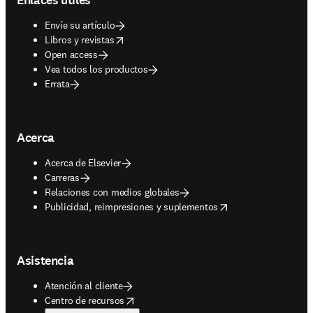
Envíe su artículo
opens in new tab/window
Libros y revistas
Open access
Vea todos los productos
Errata
Acerca
Acerca de Elsevier
Carreras
Relaciones con medios globales
opens in new tab/window
Publicidad, reimpresiones y suplementos
Asistencia
Atención al cliente
opens in new tab/window
Centro de recursos