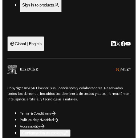
Sign in to products
LinkedIn se ab
Twitter se 
Facebook
YouTub
Global | English
ope
Copyright © 2026 Elsevier, sus licenciantes y colaboradores. Reservados
todos los derechos, incluidos los de minería de textos y datos, formación en
inteligencia artificial y tecnologías similares.
Terms & Conditions
Política de privacidad
Accessibility
Configuración de cookies