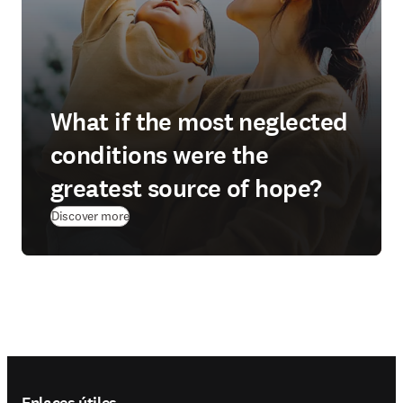
What if the most neglected
conditions were the
greatest source of hope?
(
se abre en una nueva pestaña/ventana
)
Discover more
Footer navigation
Enlaces útiles