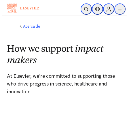
Saltar al contenido principal
Abrir búsqueda
Selector de ubicac
Sign in to p
menu
Acerca de
How we support
impact
makers
At Elsevier, we’re committed to supporting those 
who drive progress in science, healthcare and 
innovation.