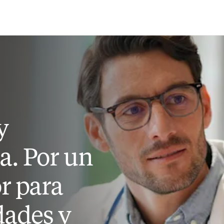
Saltar al contenido principal
y
a. Por un
r para
dades y