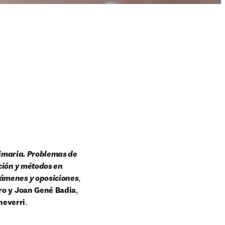
imaria. Problemas de 
ción y métodos en 
xámenes y oposiciones
, 
ro y Joan Gené Badia
, 
heverri
.