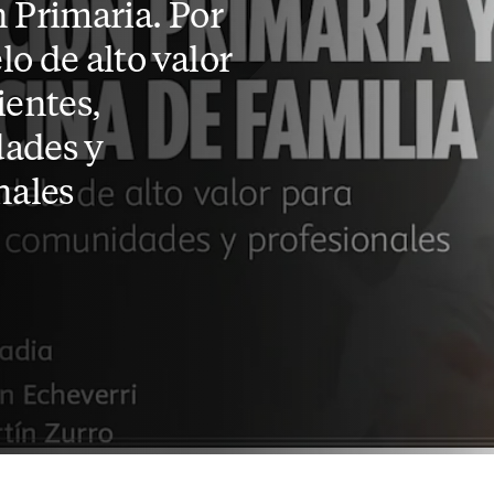
 Primaria. Por
o de alto valor
ientes,
ades y
nales