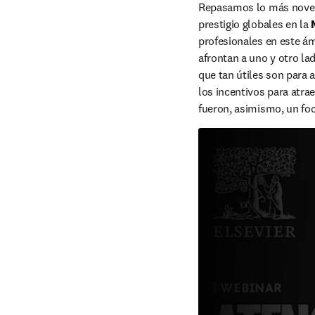
Repasamos lo más novedos
prestigio globales en la 
profesionales en este ám
afrontan a uno y otro la
que tan útiles son para a
los incentivos para atra
fueron, asimismo, un fo