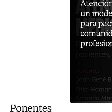
Atención
un model
para pac
comunid
profesio
Ponentes