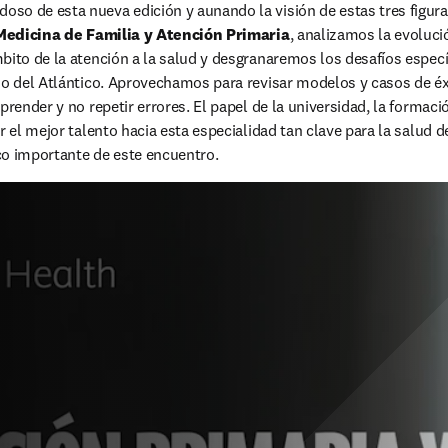
o de esta nueva edición y aunando la visión de estas tres figuras,
Medicina de Familia y Atención Primaria
, analizamos la evolució
bito de la atención a la salud y desgranaremos los desafíos espec
do del Atlántico. Aprovechamos para revisar modelos y casos de éxi
prender y no repetir errores. El papel de la universidad, la formaci
er el mejor talento hacia esta especialidad tan clave para la salud
co importante de este encuentro.