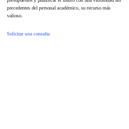
profesionales de un vistazo, lo que les permite 
anticipar presupuestos y planificar el futuro con una 
visibilidad sin precedentes del personal académico, 
su recurso más valioso. 
Solicitar una consulta