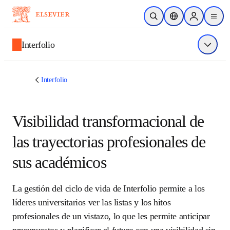
Saltar al contenido principal
Abrir búsqueda
Selector de ubicac
Sign in to p
menu
Interfolio
Mostrar
Interfolio
Visibilidad
transformacional de las
trayectorias profesionales
de sus académicos
La gestión del ciclo de vida de Interfolio permite a 
los líderes universitarios ver las listas y los hitos 