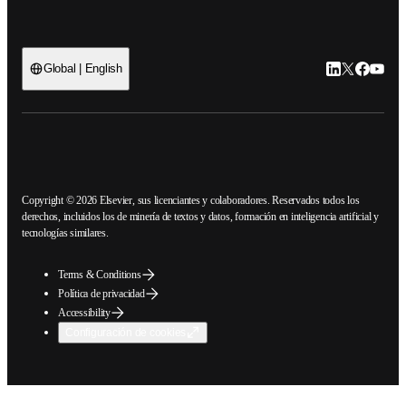
LinkedIn se ab
Twitter se 
Facebook
YouTub
Global | English
ope
Copyright © 2026 Elsevier, sus licenciantes y colaboradores. Reservados
todos los derechos, incluidos los de minería de textos y datos, formación en
inteligencia artificial y tecnologías similares.
Terms & Conditions
Política de privacidad
Accessibility
Configuración de cookies