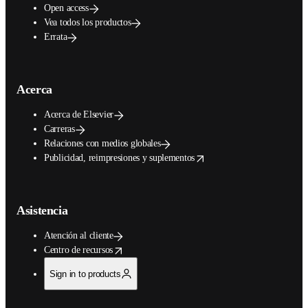
Open access
Vea todos los productos
Errata
Acerca
Acerca de Elsevier
Carreras
Relaciones con medios globales
opens in new tab/window
Publicidad, reimpresiones y suplementos
Asistencia
Atención al cliente
opens in new tab/window
Centro de recursos
Sign in to products