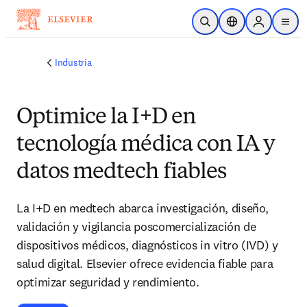
Saltar al contenido principal
Abrir búsqueda
Selector de ubicac
Sign in to p
menu
Industria
Optimice la I+D en
tecnología médica con IA y
datos medtech fiables
La I+D en medtech abarca investigación, diseño,
validación y vigilancia poscomercialización de
dispositivos médicos, diagnósticos in vitro (IVD) y
salud digital. Elsevier ofrece evidencia fiable para
optimizar seguridad y rendimiento.