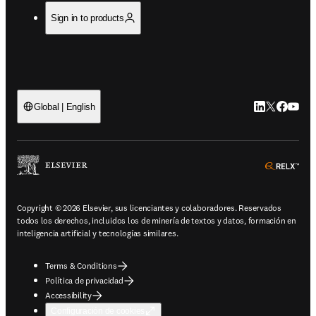
Sign in to products
LinkedIn se ab
Twitter se 
Facebook
YouTub
Global | English
ope
Copyright © 2026 Elsevier, sus licenciantes y colaboradores. Reservados
todos los derechos, incluidos los de minería de textos y datos, formación en
inteligencia artificial y tecnologías similares.
Terms & Conditions
Política de privacidad
Accessibility
Configuración de cookies