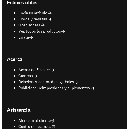
Enlaces útiles
Envíe su artículo
opens in new tab/window
Libros y revistas
Open access
Vea todos los productos
Errata
Acerca
Acerca de Elsevier
Carreras
Relaciones con medios globales
opens in new tab/window
Publicidad, reimpresiones y suplementos
Asistencia
Atención al cliente
opens in new tab/window
Centro de recursos