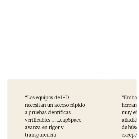
Los equipos de I+D
Embase
necesitan un acceso rápido
herram
a pruebas científicas
muy efi
verificables ... LeapSpace
añadido
avanza en rigor y
de búsq
transparencia
excepci