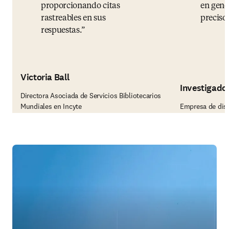
proporcionando citas
en gene
rastreables en sus
precisos
respuestas.
Victoria Ball
Investigador
Directora Asociada de Servicios Bibliotecarios
Mundiales en Incyte
Empresa de dis