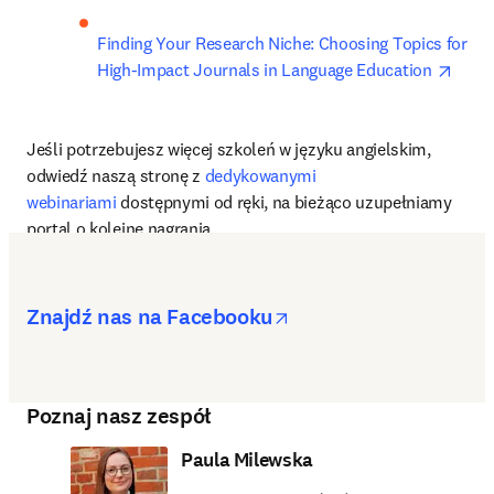
Finding Your Research Niche: Choosing Topics for 
opens
High-Impact Journals in Language Education 
Jeśli potrzebujesz więcej szkoleń w języku angielskim, 
odwiedź naszą stronę z 
dedykowanymi 
webinariami
 dostępnymi od ręki, na bieżąco uzupełniamy 
portal o kolejne nagrania.
opens in new tab/w
Znajdź nas na Facebooku
Poznaj nasz zespół
Paula Milewska