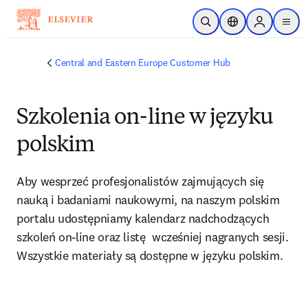
Saltar al contenido principal
Abrir búsqueda
Selector de ubicac
Sign in to p
menu
Central and Eastern Europe Customer Hub
Szkolenia on-line w języku
polskim
Aby wesprzeć profesjonalistów zajmujących się 
nauką i badaniami naukowymi, na naszym polskim 
portalu udostępniamy kalendarz nadchodzących 
szkoleń on-line oraz listę  wcześniej nagranych sesji. 
Wszystkie materiały są dostępne w języku polskim.