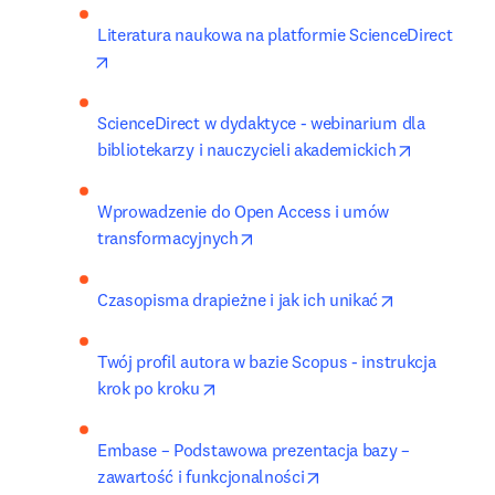
Literatura naukowa na platformie ScienceDirect
opens in new tab/window
ScienceDirect w dydaktyce - webinarium dla 
opens in n
bibliotekarzy i nauczycieli akademickich
Wprowadzenie do Open Access i umów 
opens in new tab/window
transformacyjnych
opens in new
Czasopisma drapieżne i jak ich unikać
Twój profil autora w bazie Scopus - instrukcja 
opens in new tab/window
krok po kroku
Embase – Podstawowa prezentacja bazy – 
opens in new tab/wind
zawartość i funkcjonalności