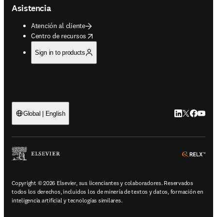
Asistencia
Atención al cliente
opens in new tab/window
Centro de recursos
Sign in to products
LinkedIn se ab
Twitter se 
Facebook
YouTub
Global | English
ope
Copyright © 2026 Elsevier, sus licenciantes y colaboradores. Reservados
todos los derechos, incluidos los de minería de textos y datos, formación en
inteligencia artificial y tecnologías similares.