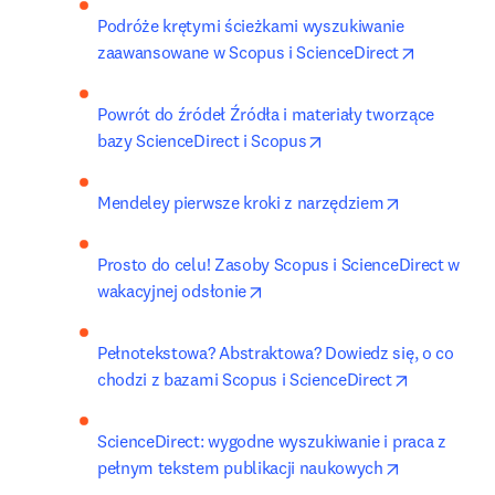
Podróże krętymi ścieżkami wyszukiwanie 
opens in 
zaawansowane w Scopus i ScienceDirect
Powrót do źródeł Źródła i materiały tworzące 
opens in new tab/wind
bazy ScienceDirect i Scopus
opens in ne
Mendeley pierwsze kroki z narzędziem
Prosto do celu! Zasoby Scopus i ScienceDirect w 
opens in new tab/window
wakacyjnej odsłonie
Pełnotekstowa? Abstraktowa? Dowiedz się, o co 
opens in n
chodzi z bazami Scopus i ScienceDirect
ScienceDirect: wygodne wyszukiwanie i praca z 
opens in ne
pełnym tekstem publikacji naukowych