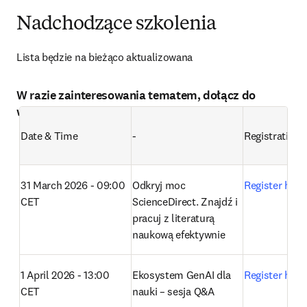
Nadchodzące szkolenia
Lista będzie na bieżąco aktualizowana
W razie zainteresowania tematem, dołącz do
webinaru w języku angielskim
Date & Time
-
Registration l
31 March 2026 - 09:00 
Odkryj moc 
Register here
CET
ScienceDirect. Znajdź i 
pracuj z literaturą 
naukową efektywnie
1 April 2026 - 13:00 
Ekosystem GenAI dla 
Register here
CET
nauki – sesja Q&A 