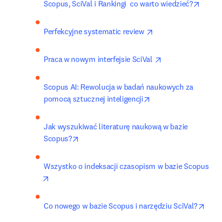
opens 
Scopus, SciVal i Rankingi  co warto wiedzieć?
opens in new tab/w
Perfekcyjne systematic review 
opens in new tab
Praca w nowym interfejsie SciVal 
Scopus AI: Rewolucja w badań naukowych za 
opens in new tab/wi
pomocą sztucznej inteligencji
Jak wyszukiwać literaturę naukową w bazie 
opens in new tab/window
Scopus?
Wszystko o indeksacji czasopism w bazie Scopus
opens in new tab/window
open
Co nowego w bazie Scopus i narzędziu SciVal?