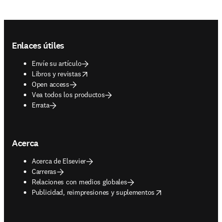
Footer navigation
Enlaces útiles
Envíe su artículo
opens in new tab/window
Libros y revistas
Open access
Vea todos los productos
Errata
Acerca
Acerca de Elsevier
Carreras
Relaciones con medios globales
opens in new tab/window
Publicidad, reimpresiones y suplementos