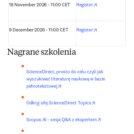
opens in new tab
18 November 2026 - 11:00 CET
Register
opens in new tab
9 December 2026 - 11:00 CET
Register
Nagrane szkolenia
ScienceDirect, prosto do celu czyli jak 
wyszukiwać literaturę naukową w bazie 
opens in new tab/window
pełnotekstowej
opens in new tab/
Odkryj siłę ScienceDirect Topics
opens in new t
Scopus AI - sesja Q&A z ekspertem