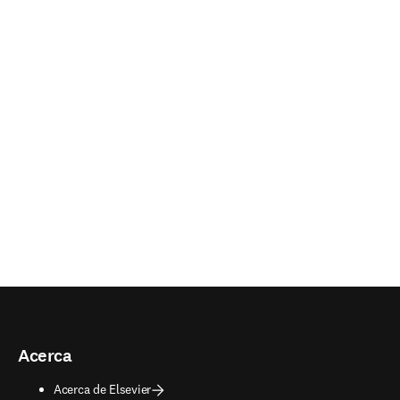
en una nueva pestaña/ventana
)
Acerca
Acerca de Elsevier