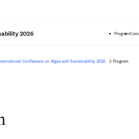
Saltar al contenido principal
ability 2026
Program
Comm
nternational Conference on Algae and Sustainability 2026
Program
m