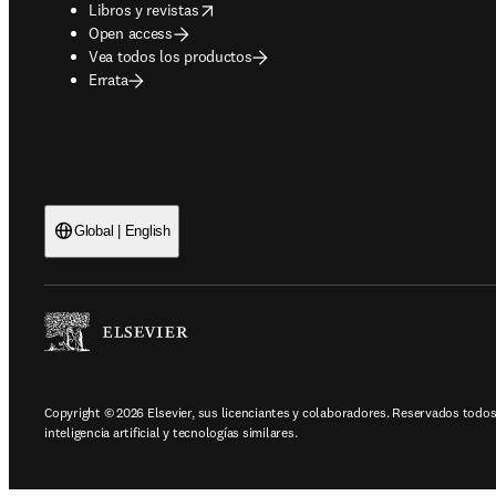
opens in new tab/window
Libros y revistas
Open access
Vea todos los productos
Errata
Global | English
Copyright © 2026 Elsevier, sus licenciantes y colaboradores. Reservados todos 
inteligencia artificial y tecnologías similares.