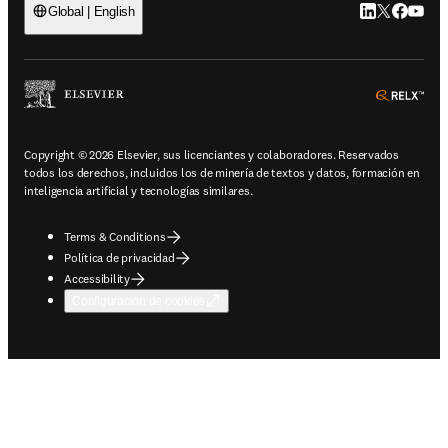
LinkedIn se ab
Twitter se 
Facebook
YouTub
Global | English
ope
Copyright © 2026 Elsevier, sus licenciantes y colaboradores. Reservados
todos los derechos, incluidos los de minería de textos y datos, formación en
inteligencia artificial y tecnologías similares.
Terms & Conditions
Política de privacidad
Accessibility
Configuración de cookies