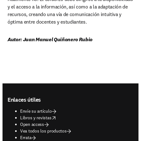
y el acceso a la información, así como a la adaptación de 
recursos, creando una vía de comunicación intuitiva y 
óptima entre docentes y estudiantes.
Autor: Juan Manuel Quiñonero Rubio
Footer navigation
Enlaces útiles
Envíe su artículo
opens in new tab/window
Libros y revistas
Open access
Vea todos los productos
Errata