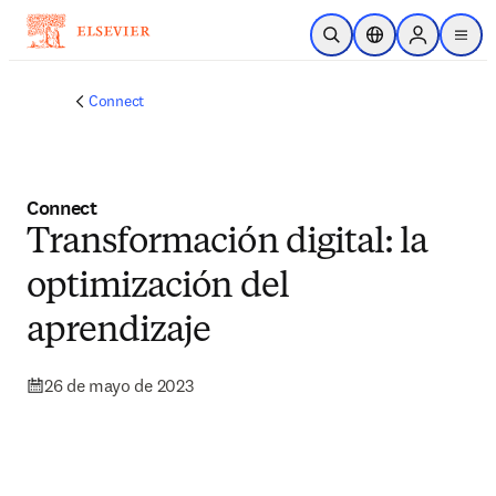
Saltar al contenido principal
Abrir búsqueda
Selector de ubicac
Sign in to p
menu
Connect
Connect
Transformación digital: la
optimización del
aprendizaje
26 de mayo de 2023