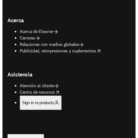
Acerca
Acerca de Elsevier
Carreras
Relaciones con medios globales
opens in new tab/window
Publicidad, reimpresiones y suplementos
Asistencia
Atención al cliente
opens in new tab/window
Centro de recursos
Sign in to products