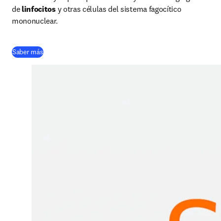
de 
linfocitos
 y otras células del sistema fagocítico 
mononuclear.
(
se abre en una nueva pestaña/ventana
)
Saber más