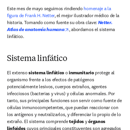
Este mes de mayo seguimos rindiendo 
homenaje a la 
figura de Frank H. Netter
, el mejor ilustrador médico de la 
historia. Tomando como fuente su obra clave: 
Netter. 
opens in new tab/window
Atlas de anatomía humana
, abordamos el sistema 
linfático.
Sistema linfático
El extenso 
sistema linfático
 o 
inmunitario
 protege al 
organismo frente a los efectos de patógenos 
potencialmente lesivos, cuerpos extraños, agentes 
infecciosos (bacterias y virus) y células anormales. Por 
tanto, sus principales funciones son servir como fuente de 
células inmunocompetentes, que puedan reaccionar con 
los antígenos y neutralizarlos, y diferenciar lo propio de lo 
extraño. El sistema comprende 
tejidos
 y 
órganos 
linfoides
 cuyos principales constituyentes son agregados 