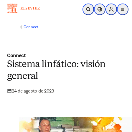
Saltar al contenido principal
Abrir búsqueda
Selector de ubicac
Sign in to p
menu
Connect
Connect
Sistema linfático: visión
general
24 de agosto de 2023