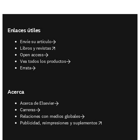
Footer navigation
Enlaces útiles
Envíe su artículo
opens in new tab/window
Libros y revistas
Open access
Vea todos los productos
Errata
Acerca
Acerca de Elsevier
Carreras
Relaciones con medios globales
opens in new tab/window
Publicidad, reimpresiones y suplementos