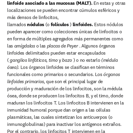
linfoide asociado a las mucosas (MALT).
 En estas y otras 
localizaciones se pueden encontrar cúmulos esféricos y 
más densos de linfocitos, 
llamados 
nódulos
 (o 
folículos
 ) 
linfoides.
 Estos nódulos 
pueden aparecer como colecciones únicas de linfocitos o 
en forma de múltiples agregados más permanentes como 
las 
amígdalas
 o las 
placas de Peyer
 . Algunos órganos 
linfoides delimitados pueden estar encapsulados 
( 
ganglios linfáticos, timo
 y 
bazo
 ) o no estarlo 
(médula 
ósea).
 Los órganos linfoides se clasifican en términos 
funcionales como primarios o secundarios. Los 
órganos 
linfoides primarios,
 que son el principal lugar de 
producción y maduración de los linfocitos, son la médula 
ósea, donde se producen los linfocitos B, y el timo, donde 
maduran los linfocitos T. Los linfocitos B intervienen en la 
inmunidad humoral porque dan origen a las células 
plasmáticas, las cuales sintetizan los anticuerpos (o 
inmunoglobulinas) para inactivar los antígenos extraños. 
Por el contrario, los linfocitos T intervienen en la 