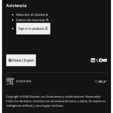
Asistencia
Atención al cliente
opens in new tab/window
Centro de recursos
Sign in to products
LinkedIn se ab
Twitter se 
Facebook
YouTub
Global | English
ope
Copyright © 2026 Elsevier, sus licenciantes y colaboradores. Reservados
todos los derechos, incluidos los de minería de textos y datos, formación en
inteligencia artificial y tecnologías similares.