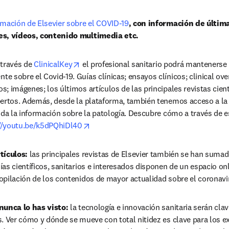
rmación de Elsevier sobre el COVID-19
, con información de última
es, vídeos, contenido multimedia etc.
opens in new tab/window
 través de 
ClinicalKey
 el profesional sanitario podrá mantenerse
 sobre el Covid-19. Guías clínicas; ensayos clínicos; clinical ove
; imágenes; los últimos artículos de las principales revistas científ
pertos. Además, desde la plataforma, también tenemos acceso a la o
oda la información sobre la patología. Descubre cómo a través de es
opens in new tab/window
//youtu.be/k5dPQhiDl40
tículos:
 las principales revistas de Elsevier también se han sumado
as científicos, sanitarios e interesados disponen de un espacio onli
opilación de los contenidos de mayor actualidad sobre el coronavi
nunca lo has visto:
 la tecnología e innovación sanitaria serán clav
. Ver cómo y dónde se mueve con total nitidez es clave para los ex