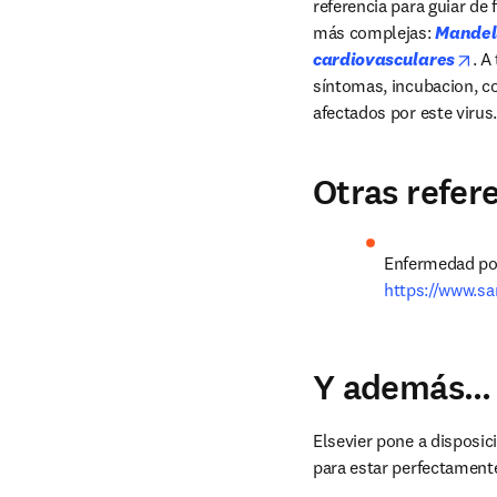
referencia para guiar de
más complejas: 
Mandell
ope
cardiovasculares
. A
síntomas, incubacion, co
afectados por este virus.
Otras refer
https://www.sa
Y además… P
Elsevier pone a disposic
para estar perfectament