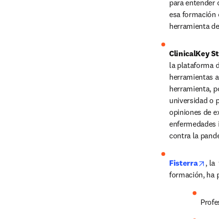
para entender 
esa formación 
herramienta de
ClinicalKey S
la plataforma 
herramientas a
herramienta, p
universidad o p
opiniones de ex
enfermedades i
contra la pand
ope
Fisterra
, la
formación, ha 
Profe