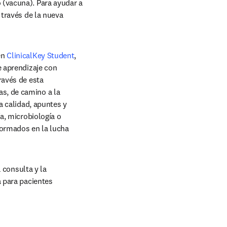
(vacuna). Para ayudar a 
ens in new tab/window
a través de la nueva 
n 
ClinicalKey Student
, 
 aprendizaje con 
avés de esta 
, de camino a la 
 calidad, apuntes y 
, microbiología o 
rmados en la lucha 
 consulta y la 
a para pacientes