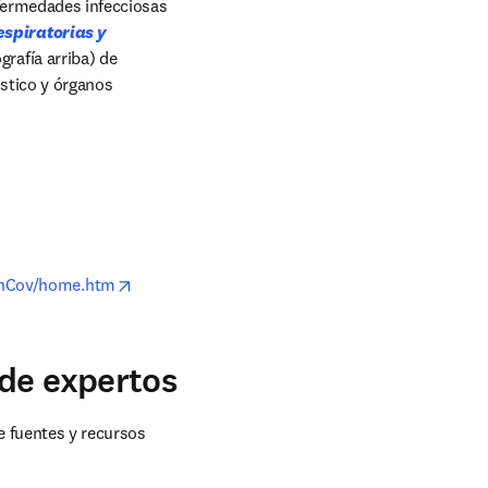
nfermedades infecciosas 
spiratorias y 
afía arriba) de 
stico y órganos 
opens in new tab/window
s/nCov/home.htm
 de expertos
 fuentes y recursos 