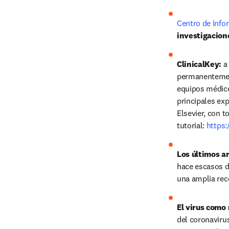
Centro de Info
investigacion
ClinicalKey:
 a
permanentemente
equipos médicos
principales ex
Elsevier, con t
tutorial: 
https:
Los últimos ar
hace escasos dí
una amplia rec
El virus como 
del coronavirus