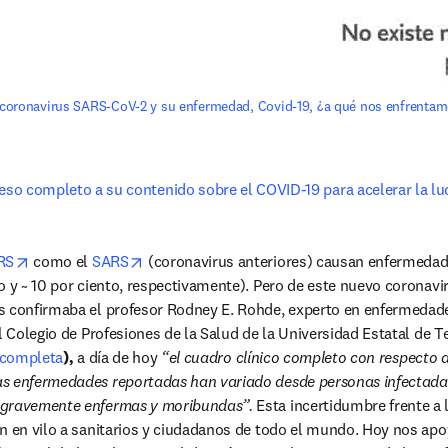
o coronavirus SARS-CoV-2 y su enfermedad, Covid-19, ¿a qué nos enfrenta
ceso completo a su contenido sobre el COVID-19 para acelerar la l
opens in new tab/window
opens in new tab/window
RS
 como el 
SARS
 (coronavirus anteriores) causan enfermedade
o y ~ 10 por ciento, respectivamente). Pero de este nuevo coronav
s confirmaba el profesor Rodney E. Rohde, experto en enfermedades
l Colegio de Profesiones de la Salud de la Universidad Estatal de Te
a completa
),
 a día de hoy 
“el cuadro clínico completo con respecto 
s enfermedades reportadas han variado desde personas infectadas
 gravemente enfermas y moribundas”.
 Esta incertidumbre frente a 
n en vilo a sanitarios y ciudadanos de todo el mundo. Hoy nos apo