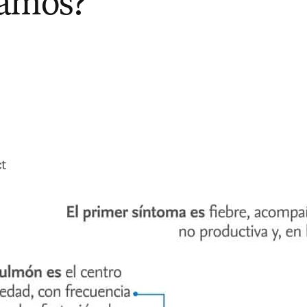
tamos?
ct