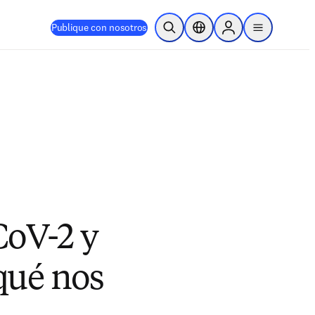
Publique con nosotros
Abrir búsqueda
Selector de ubicación
Sign in to products
menu
CoV-2 y
qué nos