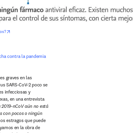
opens in new tab/window
mos?
ucha contra la pandemia
s graves en las 
irus SARS-CoV-2 poco se 
 infecciosas y 
xas, en una entrevista 
a 2019-nCoV aún no está 
 con pocos o ningún 
los estragos que puede 
yamos en la obra de 