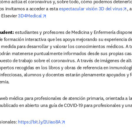
cómo actúa el coronavirus y, sobre todo, cómo podemos detenerlo 
op
os invitamos a acceder a esta 
espectacular visión 3D del virus
, 
opens in new tab/window
 Elsevier 
3D4Medical
tudent: 
estudiantes y profesores de Medicina y Enfermería dispone
de formación interactiva que les apoya mejorando su experiencia de
 medida para desarrollar y valorar los conocimientos médicos. A tr
odrán matenerse puntualmente informados desde sus propias casas
uesto de trabajo sobre el coronavirus. A través de imágenes de alta
pertos recogidas en los libros y obras de referencia en inmunología
nfecciosas, alumnos y docentes estarán plenamente apoyados y fo
emia. 
ns in new tab/window
  web médica para profesionales de atención primaria, orientada a la
publicado en abierto una guía de COVID-19 para profesionales y un
opens in new tab/window
sionales: 
https://bit.ly/2Uiao8A