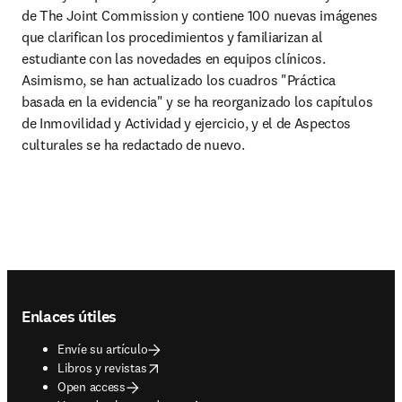
de The Joint Commission y contiene 100 nuevas imágenes 
que clarifican los procedimientos y familiarizan al 
estudiante con las novedades en equipos clínicos. 
Asimismo, se han actualizado los cuadros "Práctica 
basada en la evidencia" y se ha reorganizado los capítulos 
de Inmovilidad y Actividad y ejercicio, y el de Aspectos 
culturales se ha redactado de nuevo.
Footer navigation
Enlaces útiles
Envíe su artículo
opens in new tab/window
Libros y revistas
Open access