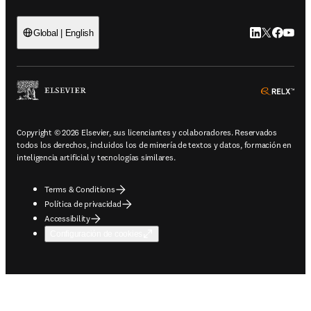
LinkedIn se ab
Twitter se 
Facebook
YouTub
Global | English
ope
Copyright © 2026 Elsevier, sus licenciantes y colaboradores. Reservados
todos los derechos, incluidos los de minería de textos y datos, formación en
inteligencia artificial y tecnologías similares.
Terms & Conditions
Política de privacidad
Accessibility
Configuración de cookies