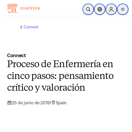
Saltar al contenido principal
Abrir búsqueda
Selector de ubicac
Sign in to p
menu
Connect
Connect
Proceso de Enfermería en
cinco pasos: pensamiento
crítico y valoración
25 de junio de 2019
|
Spain