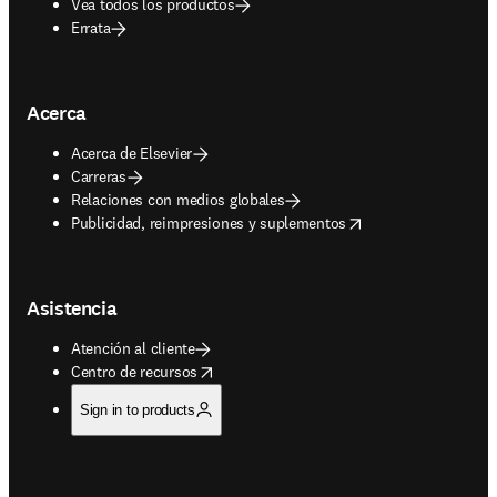
Vea todos los productos
Errata
Acerca
Acerca de Elsevier
Carreras
Relaciones con medios globales
opens in new tab/window
Publicidad, reimpresiones y suplementos
Asistencia
Atención al cliente
opens in new tab/window
Centro de recursos
Sign in to products